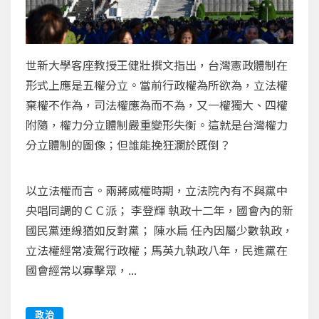
世新大學客座教授王健壯撰文指出，台灣憲政體制在
形式上應是五權分立。當前行政權為所欲為，立法權
棄權不作為，司法權應為而不為，又一權獨大、四權
附隨，權力分立體制嚴重變形失衡。這就是台灣權力
分立體制的圖像；但誰能挽狂瀾於既倒？
以立法權而言。兩蔣威權時期，立法院內有不與黨中
央唱同調的ＣＣ派； 李登輝 執政十二年，國會內的新
國民黨連線猶如反對黨； 陳水扁 任內因屬少數執政，
立法權經常凌駕行政權；馬英九執政八年，民進黨在
國會經常以寡擊眾，...
政治