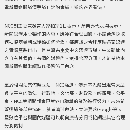
電新聞媒體議價爭議」諮詢會議，徵詢各界看法。
NCC副主委兼發言人翁柏宗1日表示，產業界代表均表示，
新聞媒體用心製作的內容，應獲得合理回饋，不論台灣採取
何種協商機制或後續如何分潤，都應該要合理反映各家媒體
之實際產製付出，且台灣為重要中文媒體市場，中文新聞內
容自有其價值，有價的媒體內容獲得合理分潤，才能扶植本
國新聞媒體繼續製作優質節目內容。
至於相關法案何時立法，NCC強調，澳洲率先祭出規管大型
數位平台的做法，行政院、文化部、財政部、經濟部、公平
會、NCC等相關部會已就各自職掌的業務進行努力，未來希
望透過跨部會協商，參考澳洲做法，立法要求Google等大
型數位平台與國內媒體可以朝向廣告分潤或協調出其它合理
分潤機制。