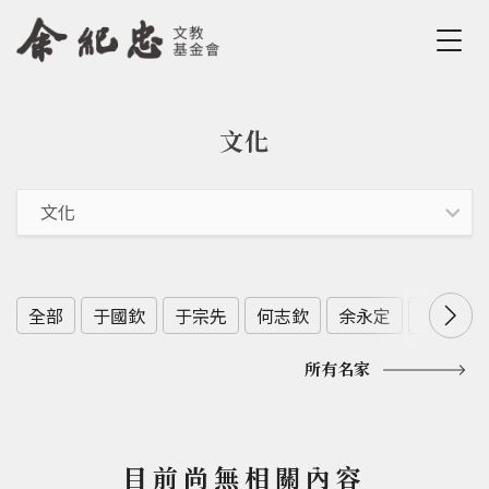
Jump to Main content
Jump to Navigation
文化
您在這裡
全部
于國欽
于宗先
何志欽
余永定
余範英
所有名家
目前尚無相關內容