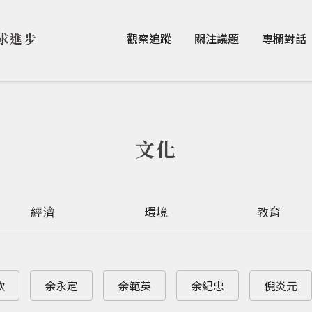
Jump to Main content
Jump to Navigation
求進步
觀察追蹤
關注議題
專欄對話
文化
經濟
環境
教育
欽
余永定
余範英
余紀忠
倪炎元