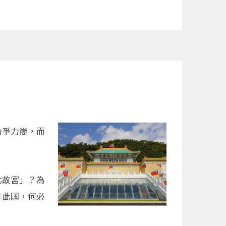
力爭力辯，而
北故宮」？為
非此國，何必