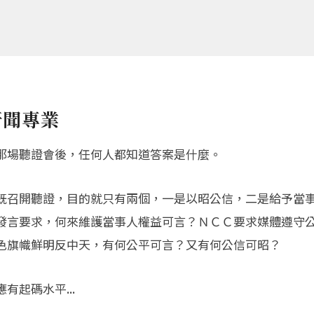
新聞專業
那場聽證會後，任何人都知道答案是什麼。
既召開聽證，目的就只有兩個，一是以昭公信，二是給予當
發言要求，何來維護當事人權益可言？ＮＣＣ要求媒體遵守
色旗幟鮮明反中天，有何公平可言？又有何公信可昭？
起碼水平...