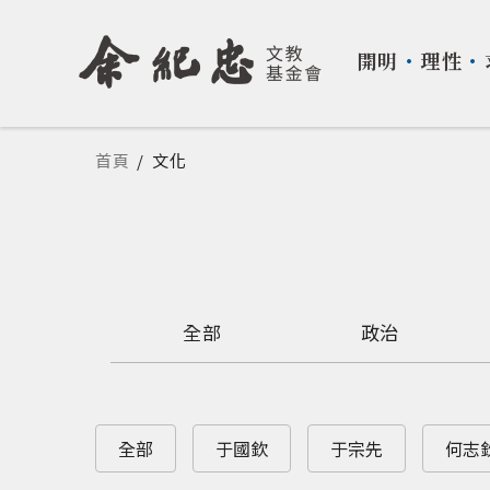
開明
・
理性
・
您在這裡
首頁
/
文化
全部
政治
全部
于國欽
于宗先
何志