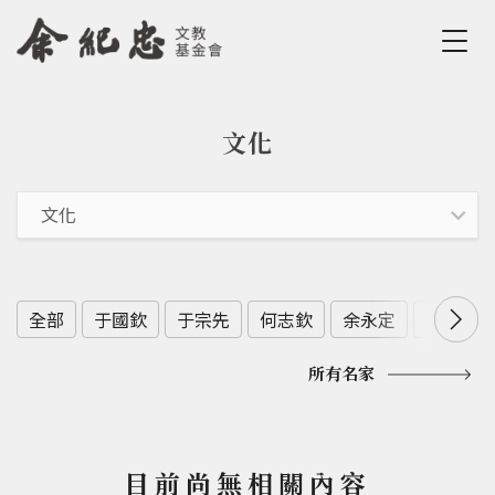
Jump to Main content
Jump to Navigation
文化
您在這裡
全部
于國欽
于宗先
何志欽
余永定
余範英
所有名家
目前尚無相關內容