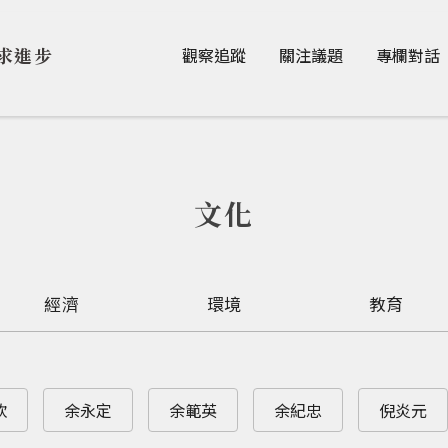
Jump to Main content
Jump to Navigation
求進步
觀察追蹤
關注議題
專欄對話
文化
經濟
環境
教育
欽
余永定
余範英
余紀忠
倪炎元