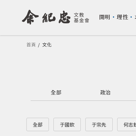
開明
・
理性
・
您在這裡
首頁
/
文化
全部
政治
全部
于國欽
于宗先
何志