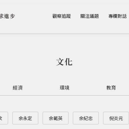
Jump to Main content
Jump to Navigation
求進步
觀察追蹤
關注議題
專欄對話
文化
經濟
環境
教育
欽
余永定
余範英
余紀忠
倪炎元