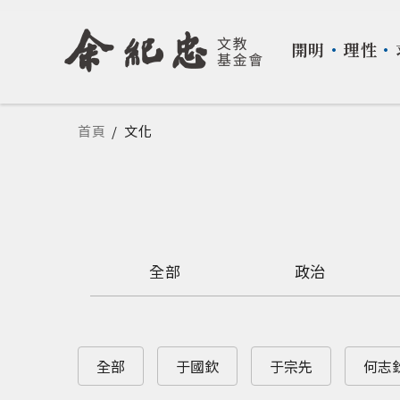
開明
・
理性
・
您在這裡
首頁
/
文化
全部
政治
全部
于國欽
于宗先
何志