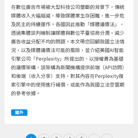
在數位廣告市場被大型科技公司壟斷的背景下，傳統
媒體收入大幅縮減，導致媒體業生存困難，進一步危
及民主的持續運作。各國因此推動「媒體議價法」，
透過集體談判機制讓媒體與數位平臺協商分潤，減少
廣告收益分配不均的問題。本文帶您回顧我國立法情
況，以及媒體議價法可能的風險，並介紹美國AI智能
引擎公司「Perplexity」所提出的、以授權費為基礎
的議價架構，該架構為新聞機構提供前端（API訪問）
和後端（收入分享）支持，對其內容在Perplexity搜
索引擎中的使用進行補償，或能作為我國立法空窗期
的參考依據。
國外