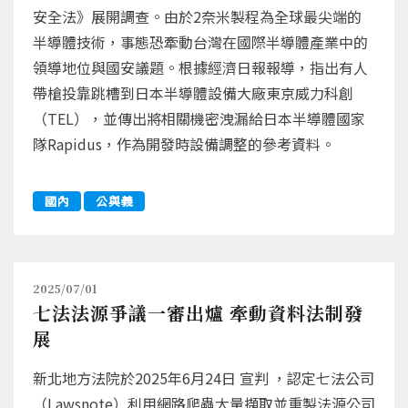
安全法》展開調查。由於2奈米製程為全球最尖端的
半導體技術，事態恐牽動台灣在國際半導體產業中的
領導地位與國安議題。根據經濟日報報導，指出有人
帶槍投靠跳槽到日本半導體設備大廠東京威力科創
（TEL），並傳出將相關機密洩漏給日本半導體國家
隊Rapidus，作為開發時設備調整的參考資料。
國內
公與義
2025/07/01
七法法源爭議一審出爐 牽動資料法制發
展
新北地方法院於2025年6月24日 宣判 ，認定七法公司
（Lawsnote）利用網路爬蟲大量擷取並重製法源公司