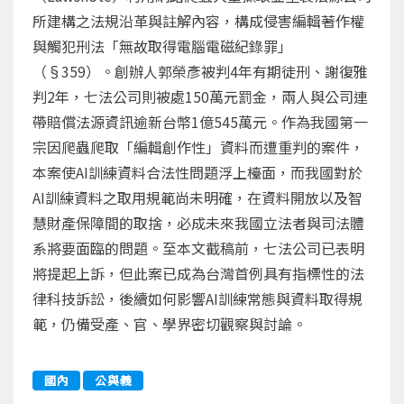
所建構之法規沿革與註解內容，構成侵害編輯著作權
與觸犯刑法「無故取得電腦電磁紀錄罪」
（§359）。創辦人郭榮彥被判4年有期徒刑、謝復雅
判2年，七法公司則被處150萬元罰金，兩人與公司連
帶賠償法源資訊逾新台幣1億545萬元。作為我國第一
宗因爬蟲爬取「編輯創作性」資料而遭重判的案件，
本案使AI訓練資料合法性問題浮上檯面，而我國對於
AI訓練資料之取用規範尚未明確，在資料開放以及智
慧財產保障間的取捨，必成未來我國立法者與司法體
系將要面臨的問題。至本文截稿前，七法公司已表明
將提起上訴，但此案已成為台灣首例具有指標性的法
律科技訴訟，後續如何影響AI訓練常態與資料取得規
範，仍備受產、官、學界密切觀察與討論。
國內
公與義