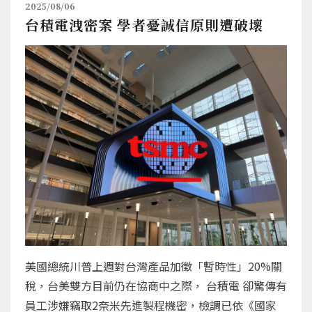
2025/08/06
台積電洩密案 學者憂誠信原則遭破壞
美國總統川普上週對台灣產品加徵「暫時性」20%關
稅，台美雙方目前仍在協商中之際， 台積電 卻驚傳有
員工涉嫌竊取2奈米先進製程機密，檢調已依《國家