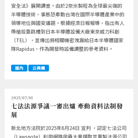
安全法》展開調查。由於2奈米製程為全球最尖端的
半導體技術，事態恐牽動台灣在國際半導體產業中的
領導地位與國安議題。根據經濟日報報導，指出有人
帶槍投靠跳槽到日本半導體設備大廠東京威力科創
（TEL），並傳出將相關機密洩漏給日本半導體國家
隊Rapidus，作為開發時設備調整的參考資料。
國內
公與義
2025/07/01
七法法源爭議一審出爐 牽動資料法制發
展
新北地方法院於2025年6月24日 宣判 ，認定七法公司
（Lawsnote）利用網路爬蟲大量擷取並重製法源公司