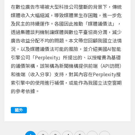
在數位廣告市場被大型科技公司壟斷的背景下，傳統
媒體收入大幅縮減，導致媒體業生存困難，進一步危
及民主的持續運作。各國因此推動「媒體議價法」，
透過集體談判機制讓媒體與數位平臺協商分潤，減少
廣告收益分配不均的問題。本文帶您回顧我國立法情
況，以及媒體議價法可能的風險，並介紹美國AI智能
引擎公司「Perplexity」所提出的、以授權費為基礎
的議價架構，該架構為新聞機構提供前端（API訪問）
和後端（收入分享）支持，對其內容在Perplexity搜
索引擎中的使用進行補償，或能作為我國立法空窗期
的參考依據。
國外