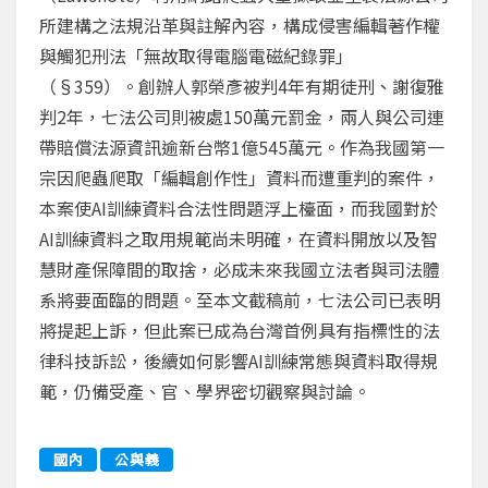
所建構之法規沿革與註解內容，構成侵害編輯著作權
與觸犯刑法「無故取得電腦電磁紀錄罪」
（§359）。創辦人郭榮彥被判4年有期徒刑、謝復雅
判2年，七法公司則被處150萬元罰金，兩人與公司連
帶賠償法源資訊逾新台幣1億545萬元。作為我國第一
宗因爬蟲爬取「編輯創作性」資料而遭重判的案件，
本案使AI訓練資料合法性問題浮上檯面，而我國對於
AI訓練資料之取用規範尚未明確，在資料開放以及智
慧財產保障間的取捨，必成未來我國立法者與司法體
系將要面臨的問題。至本文截稿前，七法公司已表明
將提起上訴，但此案已成為台灣首例具有指標性的法
律科技訴訟，後續如何影響AI訓練常態與資料取得規
範，仍備受產、官、學界密切觀察與討論。
國內
公與義