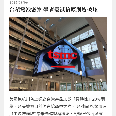
2025/08/06
台積電洩密案 學者憂誠信原則遭破壞
美國總統川普上週對台灣產品加徵「暫時性」20%關
稅，台美雙方目前仍在協商中之際， 台積電 卻驚傳有
員工涉嫌竊取2奈米先進製程機密，檢調已依《國家