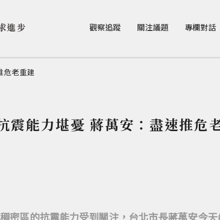
Jump to Main content
Jump to Navigation
求進步
觀察追蹤
關注議題
專欄對話
推危老重建
抗震能力堪憂 蔣萬安：盡速推危
稠密區的抗震能力受到關注，台北市長蔣萬安今天(