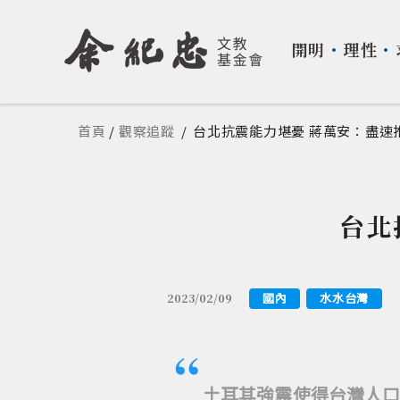
開明
・
理性
・
您在這裡
首頁
/
觀察追蹤
/
台北抗震能力堪憂 蔣萬安：盡速
台北
國內
水水台灣
2023/02/09
土耳其強震使得台灣人口