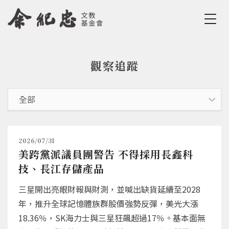
Jump to Main content
Jump to Navigation
觀察追蹤
您在這裡
2026/07/31
美跨黨派議員團警告 不得採用長鑫科
技、長江存儲產品
三星開出亮眼財報與財測，並喊出缺貨延續至2028
年，推升全球記憶體族群股價強勢反彈，美光大漲
18.36％，SK海力士與三星狂飆超過17％。基本面無