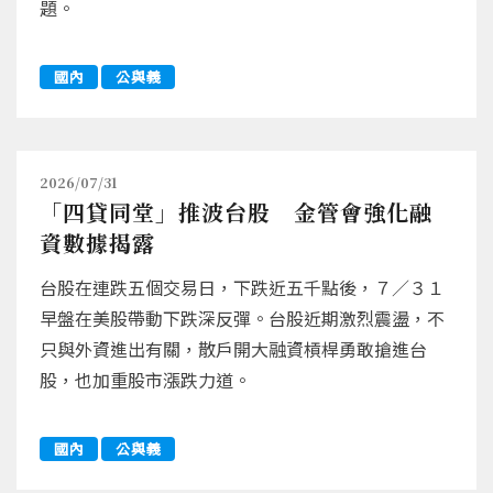
題。
國內
公與義
2026/07/31
「四貸同堂」推波台股 金管會強化融
資數據揭露
台股在連跌五個交易日，下跌近五千點後，７／３１
早盤在美股帶動下跌深反彈。台股近期激烈震盪，不
只與外資進出有關，散戶開大融資槓桿勇敢搶進台
股，也加重股市漲跌力道。
國內
公與義