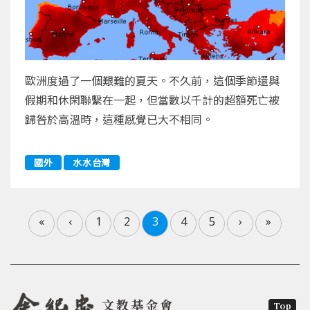
歐洲度過了一個艱難的夏天。不久前，這個季節還與
假期和休閑聯繫在一起，但當數以千計的超額死亡被
歸咎於高溫時，這種感覺已大不相同。
國外
水水台灣
«
‹
1
2
3
4
5
›
»
文教基金會
Top