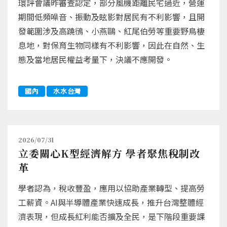
環評會議昨審查認定，部分風機距離民宅過近，營運
期間低頻噪音、振動及眩影對居民有不利影響，且開
發範圍涉及高蹺鴴、小燕鷗、紅尾伯勞等重要野鳥棲
息地，對保育生物同樣有不利影響，因此在自然、生
態及當地居民權益考量下，決議不應開發。
國內
水水台灣
2026/07/31
立委關心K型經濟解方 學者聚焦稅制改
革
學者認為，稅收豐盈，應用以協助產業轉型、提高勞
工薪資。AI與半導體產業快速成長，推升台灣整體經
濟表現，但成長紅利能否擴及全民，是下階段重要課