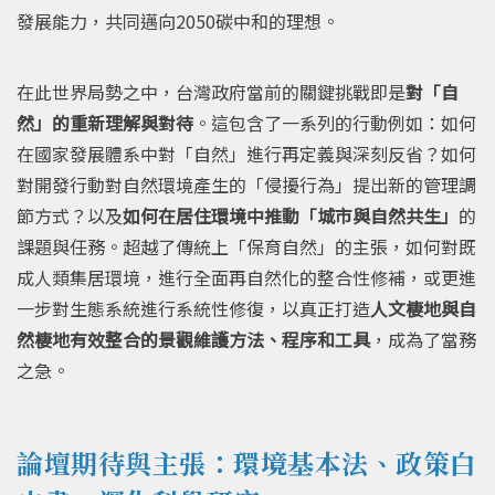
發展能力，共同邁向2050碳中和的理想。
在此世界局勢之中，台
灣政府
當前的關鍵挑戰即是
對「自
然」的重新理解與對待
。這包含了一系列的行動例如：如何
在國家發展體系中對「自然」進行再定義與深刻反省？如何
對開發行動對自然環境產生的「侵擾行為」提出新的管理調
節方式？以及
如何在居住環境中推動「城市與自然共生」
的
課題與任務。超越了傳統上「保育自然」的主張，如何對既
成人類集居環境，進行全面再自然化的整合性修補，或更進
一步對生態系統進行系統性修復，以真正打造
人文棲地與自
然棲地有效整合的景觀維護方法、程序和工具
，成為了當務
之急。
論壇期待與主張：環境基本法、政策白