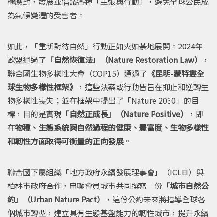
極應對，發展並倡議各種「主張與行動」，避免全球公民成
為氣候變遷的受害者。
如此，「重新對待自然」行動正如火如荼地展開。2024年
歐盟通過了
「自然恢復法」（Nature Restoration Law）
，
聯合國生物多樣性大會（COP15）通過了
《昆明-蒙特婁全
球生物多樣性框架》
，這些法案或行動皆旨在抑止和逆轉生
物多樣性喪失；並在框架中提出了「Nature 2030」的目
標，目的是實現
「自然正成長」（Nature Positive）
，即
在
物種、生態系統與自然過程的健康、豐富度、生物多樣性
和韌性方面取得可衡量的正向發展
。
聯合國下屬組織「地方政府永續發展理事會」（ICLEI）與
柏林市政府合作，串聯會員城市共同撰寫一份
「城市自然公
約」（Urban Nature Pact）
，這份公約未來將指導全球各
個城市轉型，建立具有生態基盤能力的韌性城市，提升永續