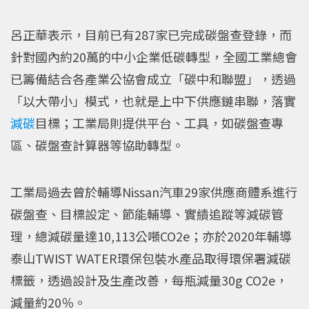
呂正華表示，目前已有287家已完成碳盤查登錄，而
針對國內約20萬的中小企業低碳轉型，全國工業總會
已籌備結合各產業公協會成立「碳中和聯盟」，透過
「以大帶小」模式，也就是上中下供應鏈串聯，落實
減碳
目標；工業局則提供平台、工具，如碳盤查專
區、碳盤查計算器等協助轉型。
工業局過去曾於輔導Nissan汽車29家供應商體系進行
碳盤查、目標設定、節能輔導、實績追蹤等減碳管
理，總減碳量達10,113公噸CO2e；亦於2020年輔導
泰山TWIST WATER環保包裝水產品取得環保署減碳
標籤，透過設計及生產改善，每瓶減量30g CO2e，
減量約20％。