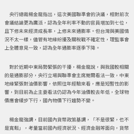
央行總裁楊金龍指出，這次美國聯準會的決議，相對前次
會議結論更為鷹派，認為全年利率不動的官員增加到七位，
且下修未來經濟成長率，上修未來通膨率。但台灣與美國情
況不太一樣，儘管有地緣紛擾及關稅戰不確定性，理監事會
上全體意見一致，認為全年通膨率逐季下降。
對於近期中東局勢緊張的干擾，楊金龍說，與我國較相關
的是通膨部分，央行立場與聯準會主席鮑爾看法一致，中東
地緣緊張對油價影響，依照往年經驗來看，應是短暫性的影
響，到目前為止主要看法仍認為今年油價較去年低，全球物
價應會緩步下行，國內物價下行趨勢不變。
楊金龍強調，目前國內貨幣政策基調，「不是很緊，也不
是寬鬆」，考量當前國內經濟狀況、經濟金融等面向，貨幣