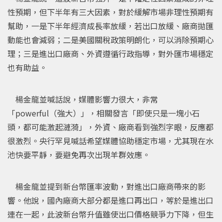
性預期，但下半年有三大因素，對於緩解市場非理性預期有
幫助，一是下半年經濟成長率放緩，若出口放緩、廠商拋匯
動能也會減弱；二是美國關稅政策明朗化，可以消除預期心
理；三是進出口廠商、外資遵循行政指導，對外匯市場穩定
也有助益。
楊金龍並喊話說，媒體影響力很大，非常
「powerful（強大）」，相關發言「即使只是一塊小石
頭，都可能激起漣漪」，外資、廠商看到強烈字眼，反應都
很激烈。央行罕見喊話希望媒體協助穩定市場，尤其現在水
池快要平靜，要避免再次出現羊群效應。
楊金龍並提到新台幣匯率波動，對進出口廠商帶來的影
響。他說，國內廠商大部分都是進口再出口，等於是進出口
連在一起，此波新台幣升值雖使出口價格競爭力下降，但生