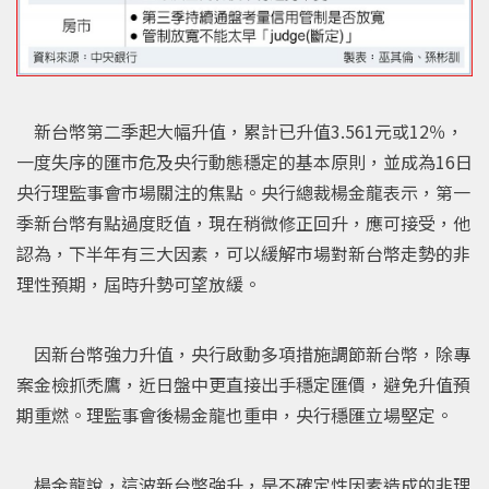
新台幣第二季起大幅升值，累計已升值3.561元或12％，
一度失序的匯市危及央行動態穩定的基本原則，並成為16日
央行理監事會市場關注的焦點。央行總裁楊金龍表示，第一
季新台幣有點過度貶值，現在稍微修正回升，應可接受，他
認為，下半年有三大因素，可以緩解市場對新台幣走勢的非
理性預期，屆時升勢可望放緩。
因新台幣強力升值，央行啟動多項措施調節新台幣，除專
案金檢抓禿鷹，近日盤中更直接出手穩定匯價，避免升值預
期重燃。理監事會後楊金龍也重申，央行穩匯立場堅定。
楊金龍說，這波新台幣強升，是不確定性因素造成的非理