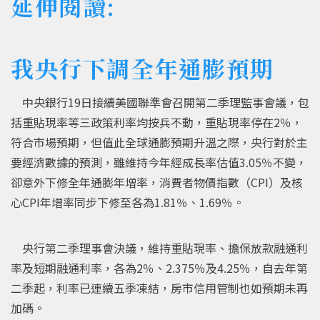
延伸閱讀:
我央行下調全年通膨預期
中央銀行19日接續美國聯準會召開第二季理監事會議，包
括重貼現率等三政策利率均按兵不動，重貼現率停在2％，
符合市場預期，但值此全球通膨預期升溫之際，央行對於主
要經濟數據的預測，雖維持今年經成長率估值3.05％不變，
卻意外下修全年通膨年增率，消費者物價指數（CPI）及核
心CPI年增率同步下修至各為1.81％、1.69％。
央行第二季理事會決議，維持重貼現率、擔保放款融通利
率及短期融通利率，各為2％、2.375％及4.25％，自去年第
二季起，利率已連續五季凍結，房市信用管制也如預期未再
加碼。