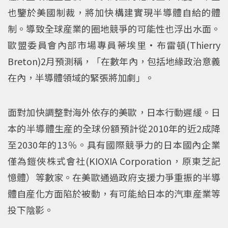
也鑒於美國制裁，將加快構建實現半導體自給的體
制。導致全球産業的圈地競爭的可能性也浮出水面。
歐盟委員會內部市場專員蒂埃里·布雷頓(Thierry
Breton)2月預測稱，「在數年內，包括地緣政治意義
在內，半導體領域的緊張將加劇」。
面對加快調整對海外依存的美歐，日本行動遲緩。日
本的半導體生産的全球份額預計從2010年的近2成降
至2030年的13％。具有國際競爭力的日本國內企業
僅為鎧俠株式會社(KIOXIA Corporation，原東芝記
憶體）等數家。在美歐通過政府支援力爭重振的半導
體自産化方面陷於被動，有可能給日本的汽車産業等
投下陰影。