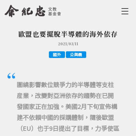
Jump to Main content
Jump to Navigation
歐盟也要擺脫半導體的海外依存
您在這裡
2021/03/11
國外
公與義
圍繞影響數位競爭力的半導體等支柱
産業，改變對亞洲依存的趨勢在已開
發國家正在加強。美國2月下旬宣佈構
建不依賴中國的採購體制，隨後歐盟
（EU）也于9日提出了目標，力爭使區