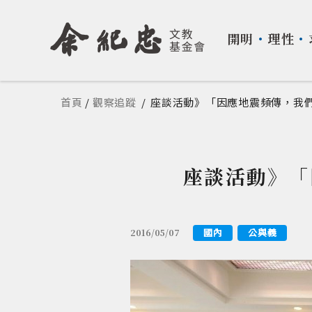
開明
・
理性
・
您在這裡
首頁
/
觀察追蹤
/
座談活動》「因應地震頻傳，我
座談活動》「
國內
公與義
2016/05/07