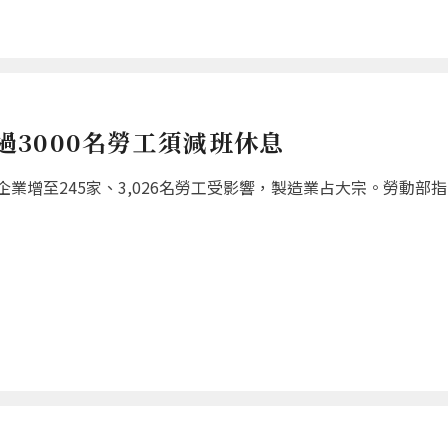
超過3000名勞工須減班休息
增至245家、3,026名勞工受影響，製造業占大宗。勞動部指出