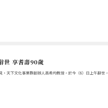
世 享耆壽90歲
‧天下文化事業群創辦人高希均教授，於今（6）日上午辭世，享耆