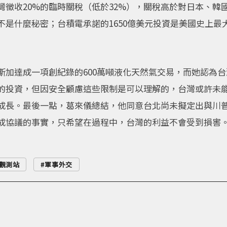
灣徵收20%的臨時關稅（低於32%），關稅高於對日本、韓
不是什麼秘密；台積電承諾的1650億美元投資是美國史上最
斯加達成一項創紀錄的600萬噸液化天然氣交易，而她認為
的投資，但因安全顧慮這些限制是可以理解的，台灣或許未
成長。最後一點，葛來儀總結，他同意台北尚未擬定出與川
成協議的事實，只希望在過程中，台灣的利益不會受到損害
觀測站
軍事外交