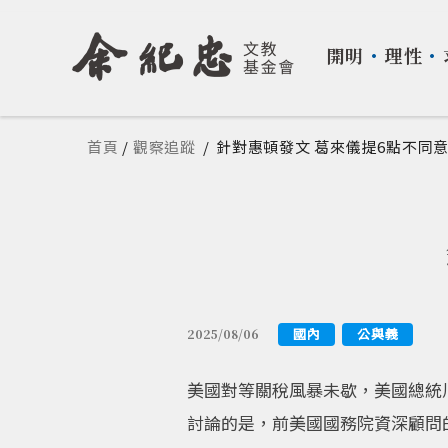
開明
・
理性
・
您在這裡
首頁
/
觀察追蹤
/
針對惠頓發文 葛來儀提6點不同
國內
公與義
2025/08/06
美國對等關稅風暴未歇，美國總統川
討論的是，前美國國務院資深顧問的惠頓（C