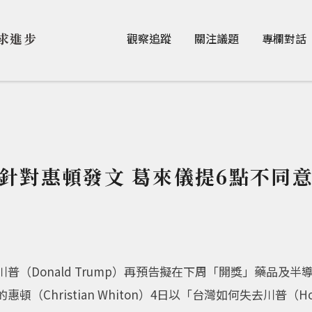
Jump to Main content
Jump to Navigation
求進步
觀察追蹤
關注議題
專欄對話
意
針對惠頓發文 葛來儀提6點不同
普（Donald Trump）再預告擬在下周「開獎」藥品及
hristian Whiton）4日以「台灣如何失去川普（How T