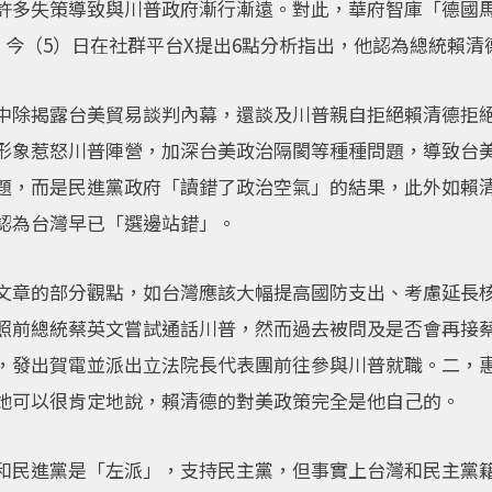
許多失策導致與川普政府漸行漸遠。對此，華府智庫「德國
aser）今（5）日在社群平台X提出6點分析指出，他認為總統
中除揭露台美貿易談判內幕，還談及川普親自拒絕賴清德拒
形象惹怒川普陣營，加深台美政治隔閡等種種問題，導致台
題，而是民進黨政府「讀錯了政治空氣」的結果，此外如賴
認為台灣早已「選邊站錯」。
文章的部分觀點，如台灣應該大幅提高國防支出、考慮延長核
照前總統蔡英文嘗試通話川普，然而過去被問及是否會再接
，發出賀電並派出立法院長代表團前往參與川普就職。二，
她可以很肯定地說，賴清德的對美政策完全是他自己的。
和民進黨是「左派」，支持民主黨，但事實上台灣和民主黨