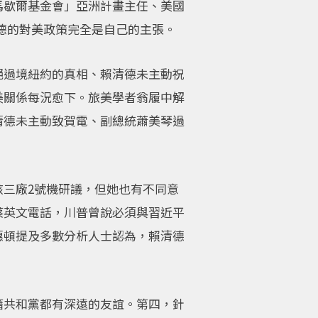
馬歇爾基金會」亞洲計畫主任、美國
賴清德的對美政策完全是自己的主張。
絕過境紐約的真相、賴清德未主動祝
美關係每況愈下。旅美學者翁履中解
清德未主動致賀電、副總統蕭美琴過
三廠2號機研議，但她也有不同意
蔡英文電話，川普曾說必須與習近平
惠頓提及多數分析人士認為，賴清德
籍共和黨都有深遠的友誼。第四，針