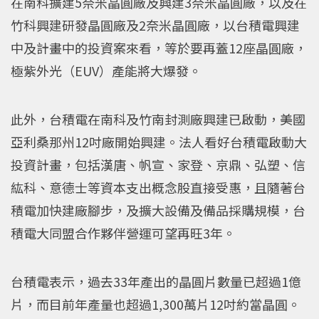
在南科擴建5奈米晶圓廠及興建3奈米晶圓廠，以及在
竹科興建研發晶圓廠及2奈米晶圓廠，以台積電興建
中及計畫中的投資案來看，等於要再蓋12座晶圓廠，
極紫外光（EUV）產能將大爆發。
此外，台積電在南科及竹南封測廠興建已啟動，美國
亞利桑那州12吋廠開始興建。法人看好台積電啟動大
投資計畫，包括漢唐、帆宣、家登、京鼎、弘塑、信
紘科、意德士等資本支出概念股直接受惠，且隨著台
積電加快建廠腳步，及擴大設備及備品採購規模，台
積電大同盟合作夥伴營運可望再旺3年。
台積電表示，過去33年產出的晶圓片數量已超過1億
片，而目前年產量也超過1,300萬片12吋約當晶圓。