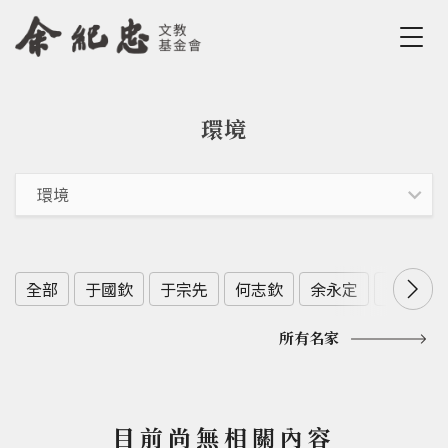
Jump to Main content
Jump to Navigation
環境
您在這裡
全部
于國欽
于宗先
何志欽
余永定
余範英
所有名家
目前尚無相關內容