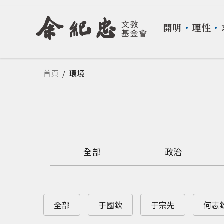
開明
・
理性
・
您在這裡
首頁
/
環境
全部
政治
全部
于國欽
于宗先
何志