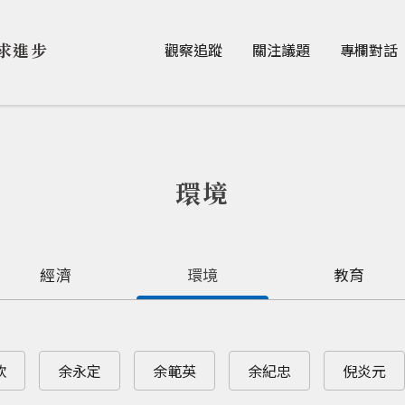
Jump to Main content
Jump to Navigation
求進步
觀察追蹤
關注議題
專欄對話
環境
經濟
環境
教育
欽
余永定
余範英
余紀忠
倪炎元