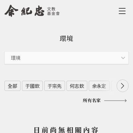
Jump to Main content
Jump to Navigation
環境
您在這裡
全部
于國欽
于宗先
何志欽
余永定
余範英
所有名家
目前尚無相關內容