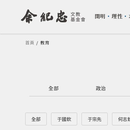
開明
・
理性
・
您在這裡
首頁
/
教育
全部
政治
全部
于國欽
于宗先
何志