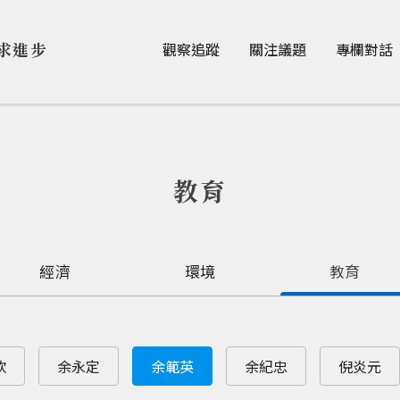
Jump to Main content
Jump to Navigation
求進步
觀察追蹤
關注議題
專欄對話
教育
經濟
環境
教育
欽
余永定
余範英
余紀忠
倪炎元