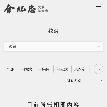
Jump to Main content
Jump to Navigation
教育
您在這裡
全部
于國欽
于宗先
何志欽
余永定
余範英
所有名家
目前尚無相關內容