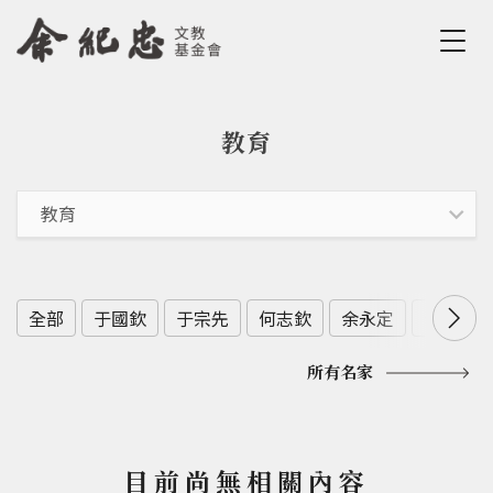
Jump to Main content
Jump to Navigation
教育
您在這裡
全部
于國欽
于宗先
何志欽
余永定
余範英
所有名家
目前尚無相關內容