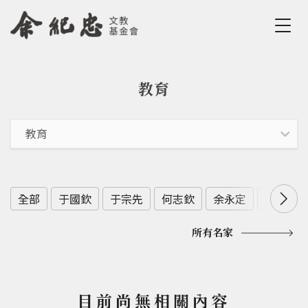
Jump to Main content
Jump to Navigation
教育
您在這裡
全部
于國欽
于宗先
何志欽
余永定
余範英
所有名家
目前尚無相關內容