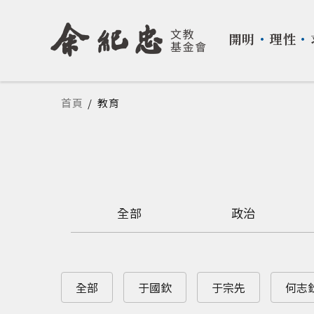
開明
・
理性
・
您在這裡
首頁
/
教育
全部
政治
全部
于國欽
于宗先
何志