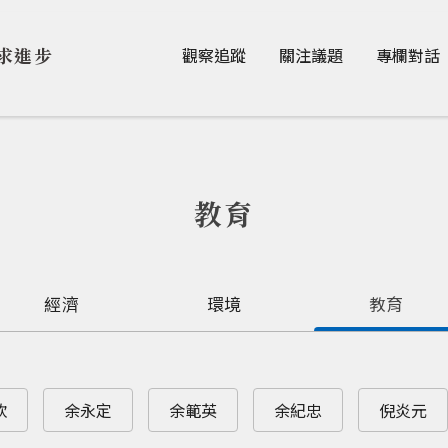
Jump to Main content
Jump to Navigation
求進步
觀察追蹤
關注議題
專欄對話
教育
經濟
環境
教育
欽
余永定
余範英
余紀忠
倪炎元