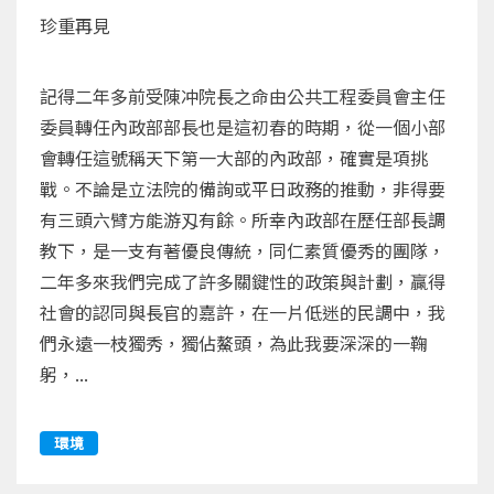
珍重再見
記得二年多前受陳冲院長之命由公共工程委員會主任
委員轉任內政部部長也是這初春的時期，從一個小部
會轉任這號稱天下第一大部的內政部，確實是項挑
戰。不論是立法院的備詢或平日政務的推動，非得要
有三頭六臂方能游刄有餘。所幸內政部在歷任部長調
教下，是一支有著優良傳統，同仁素質優秀的團隊，
二年多來我們完成了許多關鍵性的政策與計劃，贏得
社會的認同與長官的嘉許，在一片低迷的民調中，我
們永遠一枝獨秀，獨佔鰲頭，為此我要深深的一鞠
躬，...
環境