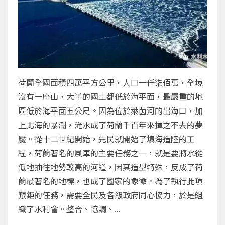
荷蘭全國面積四萬平方公里，人口一仟柒佰萬，全境
沒有一座山，大半的國土都低於海平面，最嚴重的地
區低於海平面五公尺。因為位於萊茵河的出海口，加
上北海的暴潮，淹水成了荷蘭千百年來揮之不去的夢
魘。從十二世紀開始，先民就開始了填海造陸的工
程，荷蘭著名的風車的主要任務之一，就是要將水從
低地抽往地勢較高的河道，因其造型特殊，反成了荷
蘭最著名的地標，也成了國家的象徵。為了執行此項
艱鉅的任務，需要全民及各級政府同心協力，於是組
織了水利會。整合、協調、...