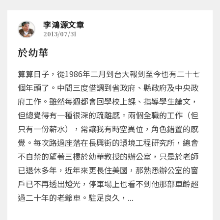
李鴻源文章
2013/07/31
於幼華
算算日子，從1986年二月到台大報到至今也有二十七
個年頭了。中間三度借調到省政府、縣政府及中央政
府工作。雖然每週都會回學校上課、指導學生論文，
但總覺得有一種很深的疏離感。兩個全職的工作（但
只有一份薪水），常讓我有時空異位，角色錯置的感
覺。每次路過座落在長興街的環境工程研究所，總會
不自禁的望著三樓於幼華教授的辦公室，只是於老師
已退休多年，近年來更長住美國，那熟悉辦公室的窗
戶已不再透出燈光，停車場上也看不到他那部車齡超
過二十年的老爺車。駐足良久，...