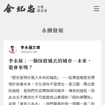
Jump to Main content
Jump to Navigation
永續發展
您在這裡
李永展文章
2014/07/10
李永展：一個抹殺過去的城市…未來，
還會來嗎？
「歷史是現在進入未來的鑰匙」──如果抛棄歷史便
等於放棄未來。文化保存不是懷古，是沉澱、再出發
的過程、是我們在詮釋與尋找需求、傳承的過程。因
此台北不應該也不可能變成山寨版的「紐約華爾街」
或是「東京六本木」，我們需要的是一個獨一無二的