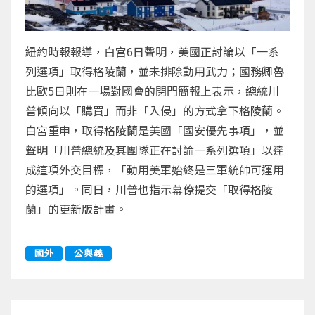
紐約時報報導，白宮6日聲明，美國正討論以「一系
列選項」取得格陵蘭，並未排除動用武力；國務卿魯
比歐5日則在一場對國會的閉門簡報上表示，總統川
普傾向以「購買」而非「入侵」的方式拿下格陵蘭。
白宮重申，取得格陵蘭是美國「國安優先事項」，並
聲明「川普總統及其團隊正在討論一系列選項」以達
成這項外交目標，「動用美軍始終是三軍統帥可運用
的選項」。同日，川普也指示幕僚提交「取得格陵
蘭」的更新版計畫。
國外
公與義