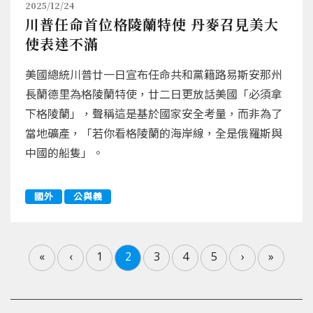
2025/12/24
川普任命首位格陵蘭特使 丹麥召見美大
使表達不滿
美國總統川普廿一日宣布任命共和黨籍路易斯安那州
長蘭德里為格陵蘭特使，廿二日更放話美國「必須拿
下格陵蘭」，聲稱這是基於國家安全考量，而非為了
當地礦產，「若你看格陵蘭的海岸線，全是俄羅斯與
中國的船隻」。
國外
公與義
«
‹
1
2
3
4
5
›
»