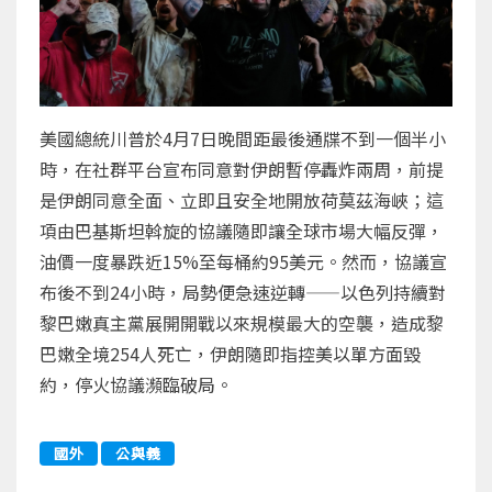
美國總統川普於4月7日晚間距最後通牒不到一個半小
時，在社群平台宣布同意對伊朗暫停轟炸兩周，前提
是伊朗同意全面、立即且安全地開放荷莫茲海峽；這
項由巴基斯坦斡旋的協議隨即讓全球市場大幅反彈，
油價一度暴跌近15%至每桶約95美元。然而，協議宣
布後不到24小時，局勢便急速逆轉——以色列持續對
黎巴嫩真主黨展開開戰以來規模最大的空襲，造成黎
巴嫩全境254人死亡，伊朗隨即指控美以單方面毀
約，停火協議瀕臨破局。
國外
公與義