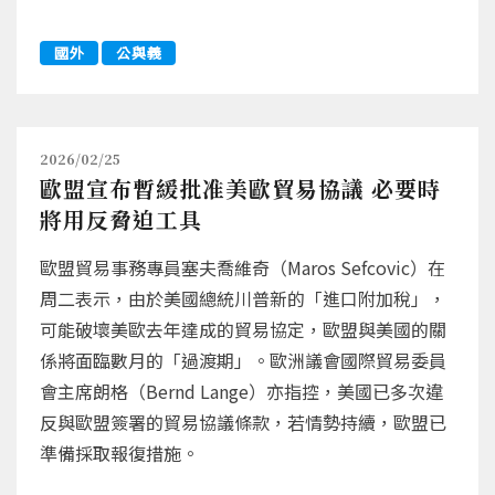
國外
公與義
2026/02/25
歐盟宣布暫緩批准美歐貿易協議 必要時
將用反脅迫工具
歐盟貿易事務專員塞夫喬維奇（Maros Sefcovic）在
周二表示，由於美國總統川普新的「進口附加稅」，
可能破壞美歐去年達成的貿易協定，歐盟與美國的關
係將面臨數月的「過渡期」。歐洲議會國際貿易委員
會主席朗格（Bernd Lange）亦指控，美國已多次違
反與歐盟簽署的貿易協議條款，若情勢持續，歐盟已
準備採取報復措施。