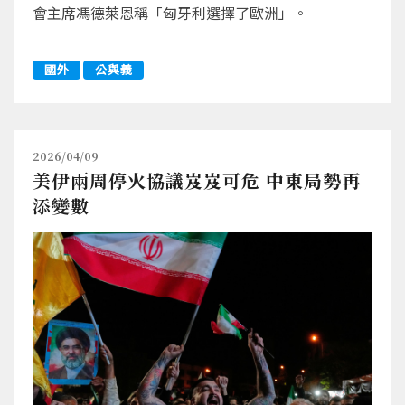
會主席馮德萊恩稱「匈牙利選擇了歐洲」。
國外
公與義
2026/04/09
美伊兩周停火協議岌岌可危 中東局勢再
添變數