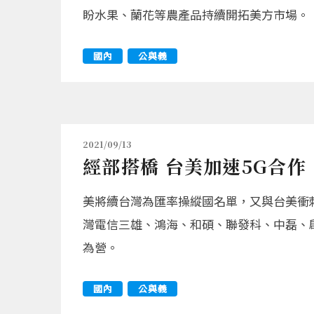
盼水果、蘭花等農產品持續開拓美方市場。
國內
公與義
2021/09/13
經部搭橋 台美加速5G合作
美將續台灣為匯率操縱國名單，又與台美衝
灣電信三雄、鴻海、和碩、聯發科、中磊、
為營。
國內
公與義