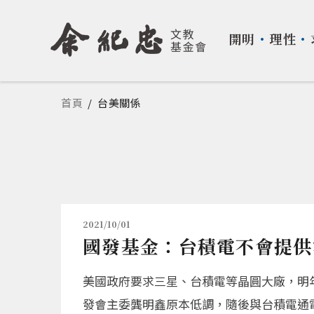
開明
・
理性
・
您在這裡
首頁
/
台美關係
2021/10/01
國發基金：台積電不會提供
美國政府要求三星、台積電等晶圓大廠，明年
發會主委龔明鑫原本低調，隨後與台積電通