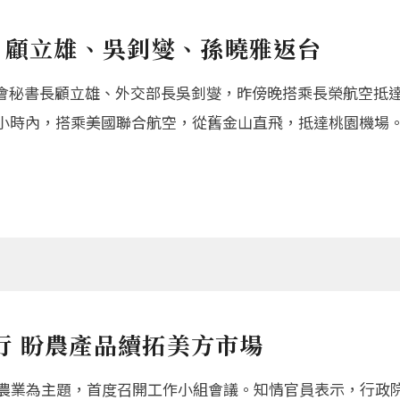
 顧立雄、吳釗燮、孫曉雅返台
會秘書長顧立雄、外交部長吳釗燮，昨傍晚搭乘長榮航空抵
1小時內，搭乘美國聯合航空，從舊金山直飛，抵達桃園機場。
舉行 盼農產品續拓美方市場
將以農業為主題，首度召開工作小組會議。知情官員表示，行