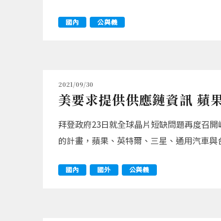
國內
公與義
2021/09/30
美要求提供供應鏈資訊 蘋
拜登政府23日就全球晶片短缺問題再度召開峰
的計畫，蘋果、英特爾、三星、通用汽車與
國內
國外
公與義