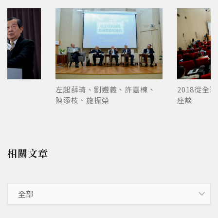
左起薛琦、劉遵義、許嘉棟、
2018從全
陳添枝、施振榮
座談
相關文章