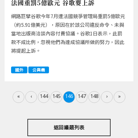
法國重罰5億歐元 谷歌要上訴
網路巨擘谷歌今年7月遭法國競爭管理局重罰5億歐元
（約5.91億美元），原因在於該公司違反命令、未與
當地出版商洽談內容付費協議。谷歌1日表示，此罰
款不成比例，忽視他們為達成協議所做的努力，因此
將提起上訴。
國外
公與義
«
‹
144
145
146
147
148
›
»
返回議題列表