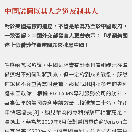
中國試圖以其人之道反制其人
對於美國這樣的指控，不管是華為乃至於中國政府，
一致否認。中國外交部發言人更曾表示：「呼籲美國
停止假借炒作竊密問題來抹黑中國！」
呼應納瓦羅所說，中國是相當有計畫且有組織地在準
備這場不知何時將到來，但一定會到來的戰役。既然
你說我不尊重智慧財產權？那我就用耕耘多年的專利
權來回敬你！根據IFI CLAIMS專利服務公司的統計，
華為每年的美國專利申請數量已擠進前二十名，並逐
年快速增長[3]，顯見華為的專利彈藥庫相當充足。
實際上，華為於2019年6月便對美國電信商Verizon主
張其侵害了230件以上的美國專利，並要求支付高達