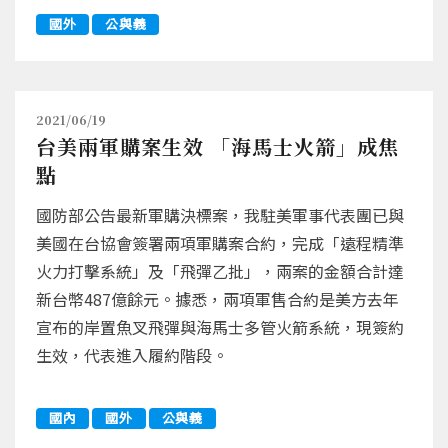
國外
公與義
2021/06/19
台美兩軍購案生效 「海馬士火箭」成焦
點
國防部公告最新軍購決標案，我駐美軍事代表團已與
美國在台協會簽署兩項軍購案合約，完成「遠程精準
火力打擊系統」及「飛彈乙批」，兩案的金額合計達
新台幣487億餘元。據悉，兩項軍售合約是美方去年
宣布的岸置魚叉飛彈與海馬士多管火箭系統，現簽約
生效，代表進入履約階段。
國內
國外
公與義