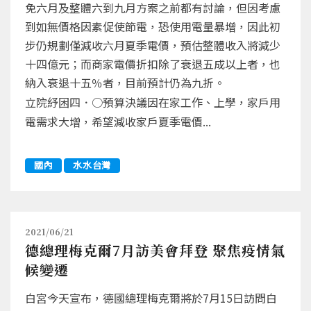
免六月及整體六到九月方案之前都有討論，但因考慮
到如無價格因素促使節電，恐使用電量暴增，因此初
步仍規劃僅減收六月夏季電價，預估整體收入將減少
十四億元；而商家電價折扣除了衰退五成以上者，也
納入衰退十五％者，目前預計仍為九折。
立院紓困四．○預算決議因在家工作、上學，家戶用
電需求大增，希望減收家戶夏季電價...
國內
水水台灣
2021/06/21
德總理梅克爾7月訪美會拜登 聚焦疫情氣
候變遷
白宮今天宣布，德國總理梅克爾將於7月15日訪問白