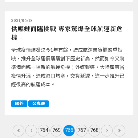
2021/06/18
供應鏈面臨挑戰 專家驚爆全球航運新危
機
全球疫情爆發迄今1年有餘，造成航運業貨櫃嚴重短
缺，推升全球運價屢屢創下歷史新高，然而如今又將
準備面臨一場新的航運危機；外媒報導，大陸廣東省
疫情升溫，造成港口堵塞，交貨延遲，進一步推升已
經很高的航運成本。
國外
公與義
«
‹
764
765
766
767
768
›
»