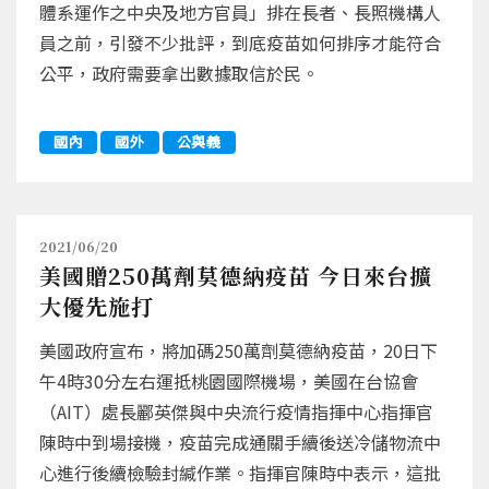
體系運作之中央及地方官員」排在長者、長照機構人
員之前，引發不少批評，到底疫苗如何排序才能符合
公平，政府需要拿出數據取信於民。
國內
國外
公與義
2021/06/20
美國贈250萬劑莫德納疫苗 今日來台擴
大優先施打
美國政府宣布，將加碼250萬劑莫德納疫苗，20日下
午4時30分左右運抵桃園國際機場，美國在台協會
（AIT）處長酈英傑與中央流行疫情指揮中心指揮官
陳時中到場接機，疫苗完成通關手續後送冷儲物流中
心進行後續檢驗封緘作業。指揮官陳時中表示，這批