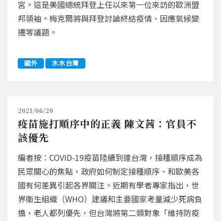
宮。這是美國總統拜登上任以來第一位來訪的歐洲盟
邦領袖。梅克爾將與拜登討論終結疫情、因應氣候變
遷等議題。
國外
水水台灣
2021/06/20
疫苗施打順序中的正義 陳文茜：官員不
該優先
編者按：COVID-19疫苗陸續到達台灣，接種順序成為
民眾關心的焦點，政府如何制定接種順序、和歐美各
國有何差異引起各界關注。近期有學者專家指出，世
界衛生組織（WHO）建議和主要國家考量減少死病負
擔，老人都列優先，但台灣將第二類對象「維持防疫