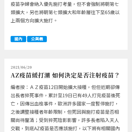
疫苗孕婦會納入優先施打考量，但不會強制將朝第七
類擴大，另也將朝第七類擴大和年齡層往下至65歲以
上兩個方向擴大施打。
國內
公與義
2021/06/20
AZ疫苗緩打潮 如何決定是否注射疫苗？
編者按：ＡＺ疫苗12日開始擴大接種，但但近期卻傳
出長者猝死事件，累計至19日已有49人打完疫苗後死
亡，因傳出血栓事件，歐洲許多國家一度暫停施打，
之後調整接種者年齡限制，但死因與施打疫苗是否相
關尚待釐清；受到猝死陰影影響，許多長者陷入天人
交戰，到底AZ疫苗是否應該施打，以下將有相關國內