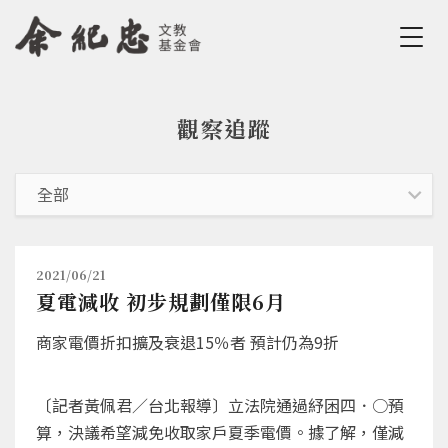
Jump to Main content
Jump to Navigation
觀察追蹤
您在這裡
2021/06/21
夏電減收 初步規劃僅限6月
商家電價折扣擴及衰退15％者 預計仍為9折
〔記者黃佩君／台北報導〕立法院通過紓困四．○預
算，決議希望減免收取家戶夏季電價。據了解，僅減