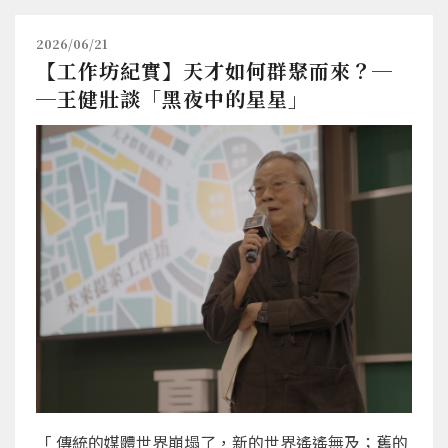
2026/06/21
【工作坊紀實】天才如何群聚而來？─
─王健壯談「黑夜中的星星」
「 傳統的媒體世界崩塌了，新的世界遙遙無及；舊的