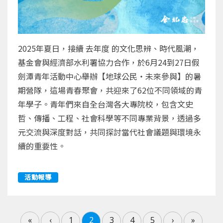
2025年夏日，接續 去年度 的文化思辨、時代風潮，
基金會與經濟部水利署協力合作，於6月24到27日假
劍潭青年活動中心舉辦【地球公民・未來參與】的暑
期營隊，這場青春聚會，共迎來了62位不同領域的青
年學子。青年們來自全台灣各大專院校，包含文史
哲、傳播、工程、社會科學等不同專業背景，透過多
元交流與深度對話，共同探討當代社會議題與環境永
續的重要性。
活動報導
«
‹
1
2
3
4
5
›
»