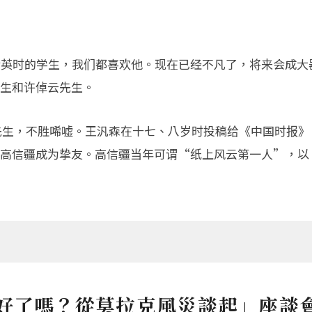
余英时的学生，我们都喜欢他。现在已经不凡了，将来会成大
生和许倬云先生。
信疆先生，不胜唏嘘。王汎森在十七、八岁时投稿给《中国时报
高信疆成为挚友。高信疆当年可谓“纸上风云第一人”，以“人
好了嗎？從莫拉克風災談起」座談