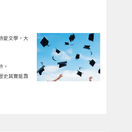
熱愛文學，大
許。
歷史其實能靠