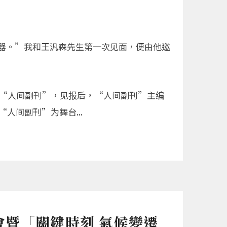
器。”我和王汎森先生第一次见面，便由他邀
》“人间副刊”，见报后，“人间副刊”主编
间副刊”为舞台...
會暨「關鍵時刻 氣候變遷