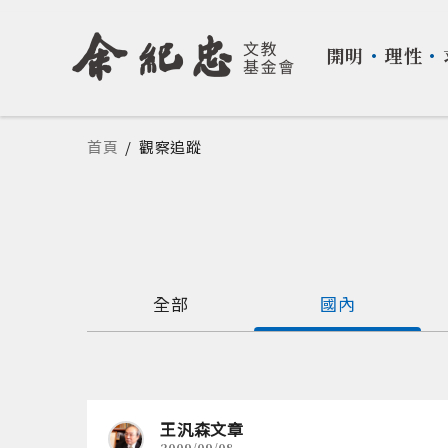
開明
・
理性
・
您在這裡
首頁
/
觀察追蹤
全部
國內
王汎森文章
2009/09/08