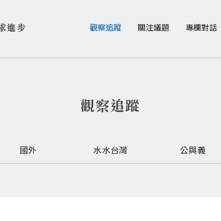
Jump to Main content
Jump to Navigation
求進步
觀察追蹤
關注議題
專欄對話
觀察追蹤
國外
水水台灣
公與義