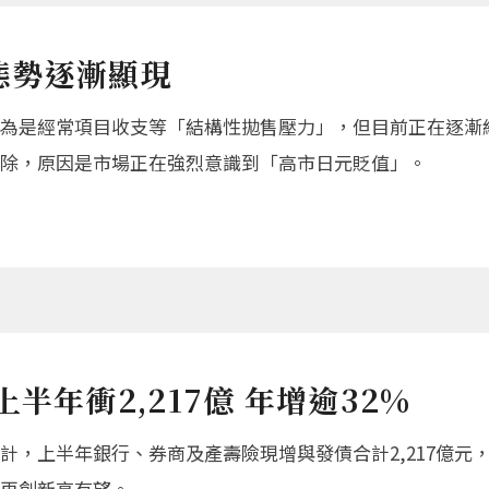
態勢逐漸顯現
為是經常項目收支等「結構性拋售壓力」，但目前正在逐漸緩
除，原因是市場正在強烈意識到「高市日元貶值」。
半年衝2,217億 年增逾32%
上半年銀行、券商及產壽險現增與發債合計2,217億元，年增
年再創新高有望。