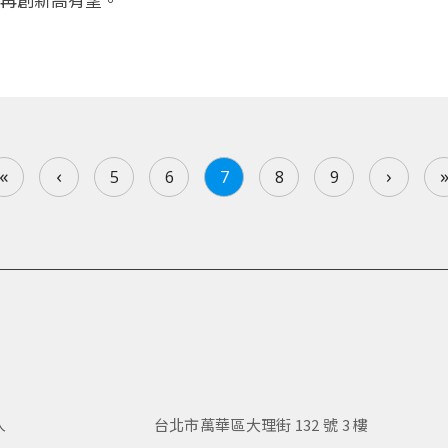
«
‹
›
5
6
7
8
9
人
台北市萬華區大理街 132 號 3 樓