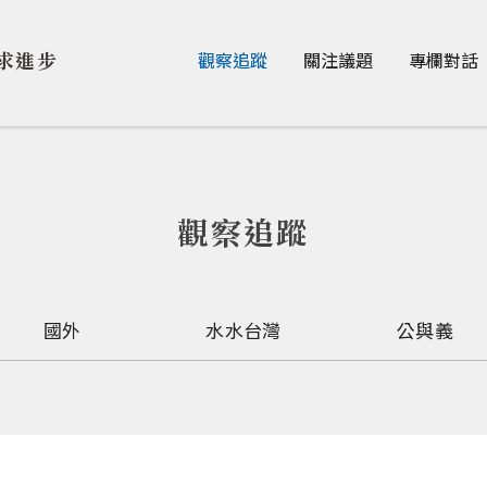
Jump to Main content
Jump to Navigation
求進步
觀察追蹤
關注議題
專欄對話
觀察追蹤
國外
水水台灣
公與義