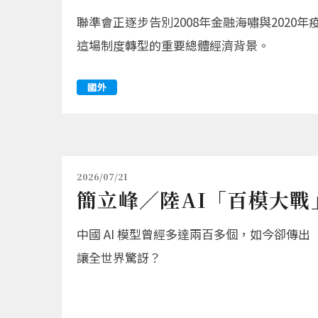
聯準會正逐步告別2008年金融海嘯與202
這場制度轉型的重要總體經濟背景。
國外
2026/07/21
簡立峰／陸AI「百模大戰
中國 AI 模型曾經多達兩百多個，如今卻傳
讓全世界驚訝？