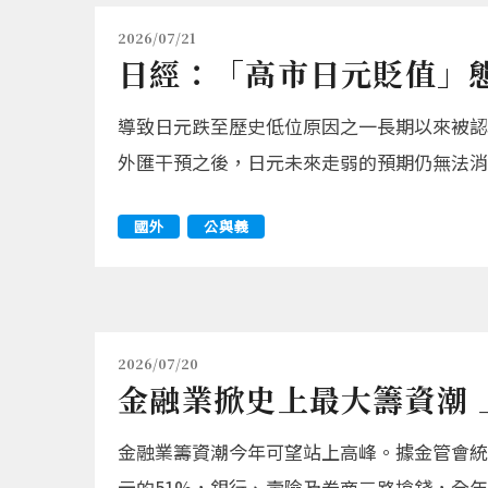
2026/07/21
日經：「高市日元貶值」
導致日元跌至歷史低位原因之一長期以來被認
外匯干預之後，日元未來走弱的預期仍無法消
國外
公與義
2026/07/20
金融業掀史上最大籌資潮 上
金融業籌資潮今年可望站上高峰。據金管會統計，
元的51%，銀行、壽險及券商三路搶錢，全