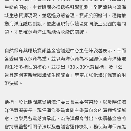
生態的開始，主管機關必須透過科學監測，全面盤點台灣海
域生態資源現況，並透過分級管理、資訊公開機制，穩健推
動海洋庇護區劃設，並處理現行保護區如同紙上公園的老問
題，才是確保海洋生態能否永續的關鍵。
自然保育與環境資訊基金會議題中心主任陳姿蓉表示，幸而
各委員能以保育為重，並以海洋保育為本回歸保全海洋棲地
與生物多樣性的核心，並提出「30 x 30保育目標」及「公
告且定期更新我國海域生態調查」等更加強化海洋保育的附
帶決議。
他指，於此期間感受到海洋委員會主委管碧玲，以及時任海
洋保育署署長、現任海洋委員會副主委黃向文的溝通協調誠
意，也樂見各黨落實承諾、為海洋保育付出。後續基金會將
會持續監督相關子法以及審議會運作機制，務使海洋保育能