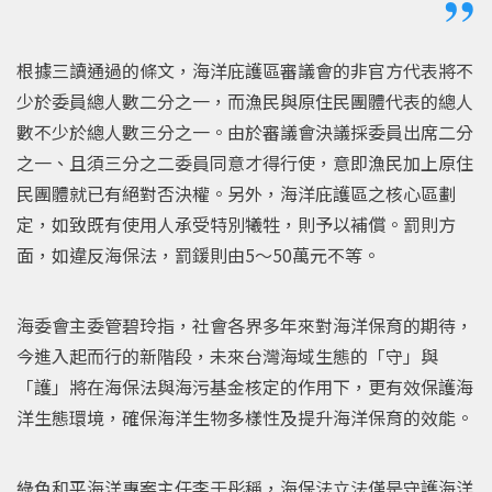
根據三讀通過的條文，海洋庇護區審議會的非官方代表將不
少於委員總人數二分之一，而漁民與原住民團體代表的總人
數不少於總人數三分之一。由於審議會決議採委員出席二分
之一、且須三分之二委員同意才得行使，意即漁民加上原住
民團體就已有絕對否決權。另外，海洋庇護區之核心區劃
定，如致既有使用人承受特別犧牲，則予以補償。罰則方
面，如違反海保法，罰鍰則由5～50萬元不等。
海委會主委管碧玲指，社會各界多年來對海洋保育的期待，
今進入起而行的新階段，未來台灣海域生態的「守」與
「護」將在海保法與海污基金核定的作用下，更有效保護海
洋生態環境，確保海洋生物多樣性及提升海洋保育的效能。
綠色和平海洋專案主任李于彤稱，海保法立法僅是守護海洋