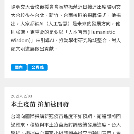
陽明交大合校後援會會長施振榮近日接連出席陽明交
大合校後在台北、新竹、台南校區的揭牌儀式，他指
出，大家都談AI（人工智慧）是未來的發展方向，他
則強調，更重要的是要以「人本智慧(Humanistic
Wisdom)」來引導AI，推動學術研究跨域整合，對人
類文明進展做出貢獻。
國內
公與義
2021/02/03
本土疫苗 拚加速開發
台灣向國際採購新冠疫苗進度不如預期，衛福部將回
過頭來，積極與本土疫苗廠討論後續發展進度。台大
醫師、指揮中心專家小組諮詢委員李秉穎則表示，最