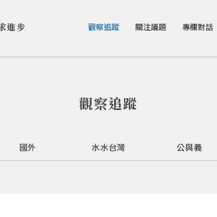
Jump to Main content
Jump to Navigation
求進步
觀察追蹤
關注議題
專欄對話
觀察追蹤
國外
水水台灣
公與義