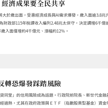
算 經濟成果要全民共享
將大於歲出面，受惠經濟成長與AI需求爆發，歲入面逾3.8
為財政部115年稅課收入編列2.48兆太保守，決定調增6千億追
年歲入面僅增約4千億元、漲幅約12％。
反轉恐爆發踩踏風險
貸同堂」的信用風險成為話題。行政院前院長、新世代金融
經過熱，尤其在政府政策與ＥＴＦ（指數股票型基金）資金