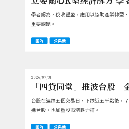
立委關心K型經濟解方 學
學者認為，稅收豐盈，應用以協助產業轉型、
重要課題。
國內
公與義
2026/07/31
「四貸同堂」推波台股 
台股在連跌五個交易日，下跌近五千點後，７
進台股，也加重股市漲跌力道。
國內
公與義