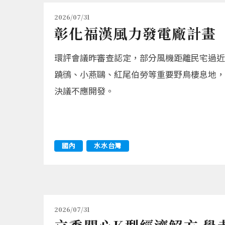
2026/07/31
彰化福漢風力發電廠計畫
環評會議昨審查認定，部分風機距離民宅過近
蹺鴴、小燕鷗、紅尾伯勞等重要野鳥棲息地，
決議不應開發。
國內
水水台灣
2026/07/31