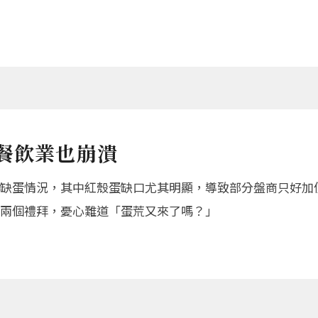
餐飲業也崩潰
缺蛋情況，其中紅殼蛋缺口尤其明顯，導致部分盤商只好加價
兩個禮拜，憂心難道「蛋荒又來了嗎？」