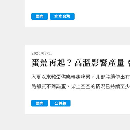
國內
水水台灣
2026/07/31
蛋荒再起？高溫影響產量 
入夏以來雞蛋供應轉趨吃緊，北部陸續傳出有
路都買不到雞蛋，架上空空的情況已持續至少
國內
公與義