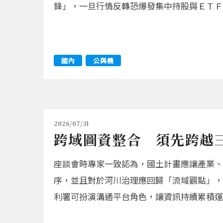
鋒」，一旦行情反轉恐爆發集中持股與ＥＴＦ
國內
公與義
2026/07/31
跨域圖資整合 須先跨越
座談會時專家一致認為，國土計畫應讓產業、
序，並且對於河川治理應回歸「流域觀點」，
利署可扮演溝通平台角色，讓資訊持續累積運