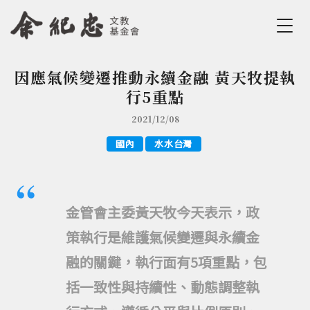
Jump to Main content
Jump to Navigation
因應氣候變遷推動永續金融 黃天牧提執
您在這裡
行5重點
2021/12/08
國內
水水台灣
金管會主委黃天牧今天表示，政
策執行是維護氣候變遷與永續金
融的關鍵，執行面有5項重點，包
括一致性與持續性、動態調整執