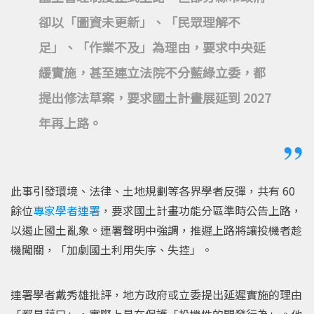
卻以「圖資未更新」、「民眾理解不
足」、「作業不及」為理由，要求中央延
緩實施，甚至連立法院不分藍綠立委，都
提出修法草案，要求國土計畫展延到 2027
年再上路。
此事引發環境、法律、土地規劃等各界學者反彈，共有 60
餘位
專家學者連署
，要求國土計畫功能分區準時公告上路，
以遏止國土亂象。連署聲明中強調，推遲上路將讓投機者趁
機闖關，「加劇國土利用失序、失控」。
連署學者戴秀雄批評，地方政府或立委提出延遲實施的理由
「都是藉口」，實際上是在保護「投機性的開發行為」。他