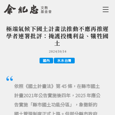
Jump to Main content
Jump to Navigation
極端氣候下國土計畫法推動不應再推遲
您在這裡
學者連署批評：掩護投機利益、犧牲國
土
2024/10/14
國內
水水台灣
依照《國土計畫法》第 45 條，在縣市國土
計畫2021年公告實施後四年，2025 年應公
告實施「縣市國土功能分區」，象徵新的
國土管理制度正式上路。但部分縣市政府