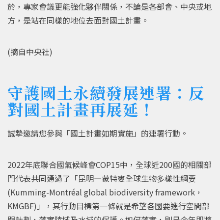
於，專家會議更能強化夥伴關係，不論是各部會、中央或地
方，是站在同樣的地位去面對國土計畫。
(摘自中央社)
守護國土永續發展連署：反
對國土計畫再展延！
誠摯邀請您參與「國土計畫如期實施」的連署行動。
2022年底聯合國氣候峰會COP15中，全球近200國的相關部
門代表共同通過了「昆明—蒙特婁全球生物多樣性綱要
(Kumming-Montréal global biodiversity framework，
KMGBF)」，其行動目標第一條就是希望各國要進行空間部
門計劃，落實陸域及水域的保護。如何落實，則是今年即將