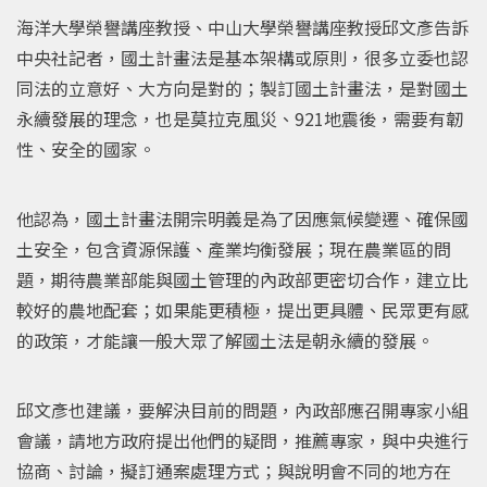
海洋大學榮譽講座教授、中山大學榮譽講座教授邱文彥告訴
中央社記者，國土計畫法是基本架構或原則，很多立委也認
同法的立意好、大方向是對的；製訂國土計畫法，是對國土
永續發展的理念，也是莫拉克風災、921地震後，需要有韌
性、安全的國家。
他認為，國土計畫法開宗明義是為了因應氣候變遷、確保國
土安全，包含資源保護、產業均衡發展；現在農業區的問
題，期待農業部能與國土管理的內政部更密切合作，建立比
較好的農地配套；如果能更積極，提出更具體、民眾更有感
的政策，才能讓一般大眾了解國土法是朝永續的發展。
邱文彥也建議，要解決目前的問題，內政部應召開專家小組
會議，請地方政府提出他們的疑問，推薦專家，與中央進行
協商、討論，擬訂通案處理方式；與說明會不同的地方在