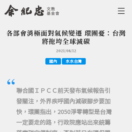
Jump to Main content
Jump to Navigation
各部會消極面對氣候變遷 環團憂：台灣
您在這裡
將拖垮全球減碳
2021/08/12
國內
水水台灣
聯合國ＩＰＣＣ前天發布氣候報告引
發關注，外界疾呼國內減碳腳步要加
快，環團指出，2050淨零轉型是台灣
一定要走的路，行政院應站出來統籌