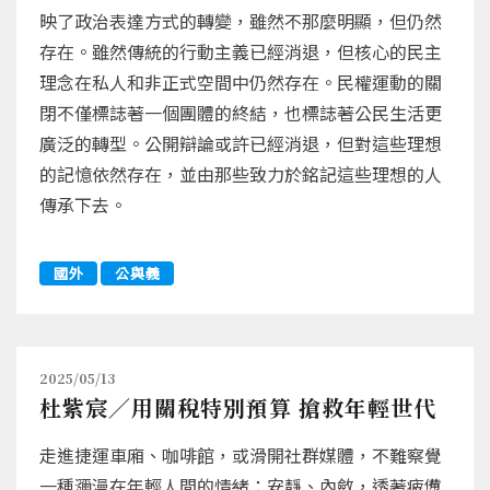
映了政治表達方式的轉變，雖然不那麼明顯，但仍然
存在。雖然傳統的行動主義已經消退，但核心的民主
理念在私人和非正式空間中仍然存在。民權運動的關
閉不僅標誌著一個團體的終結，也標誌著公民生活更
廣泛的轉型。公開辯論或許已經消退，但對這些理想
的記憶依然存在，並由那些致力於銘記這些理想的人
傳承下去。
國外
公與義
2025/05/13
杜紫宸／用關稅特別預算 搶救年輕世代
走進捷運車廂、咖啡館，或滑開社群媒體，不難察覺
一種瀰漫在年輕人間的情緒：安靜、內斂，透著疲憊