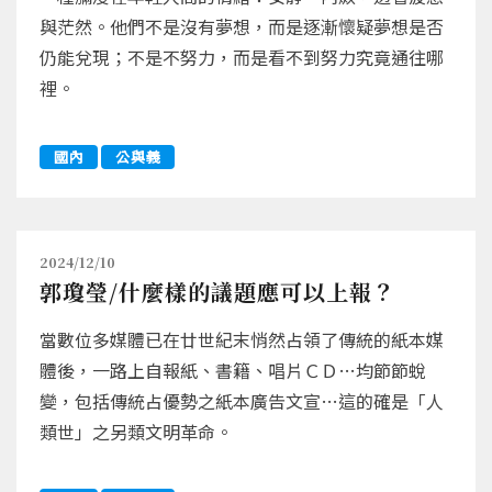
與茫然。他們不是沒有夢想，而是逐漸懷疑夢想是否
仍能兌現；不是不努力，而是看不到努力究竟通往哪
裡。
國內
公與義
2024/12/10
郭瓊瑩/什麼樣的議題應可以上報？
當數位多媒體已在廿世紀末悄然占領了傳統的紙本媒
體後，一路上自報紙、書籍、唱片ＣＤ…均節節蛻
變，包括傳統占優勢之紙本廣告文宣…這的確是「人
類世」之另類文明革命。