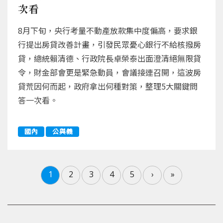
次看
8月下旬，央行考量不動產放款集中度偏高，要求銀
行提出房貸改善計畫，引發民眾憂心銀行不給核撥房
貸，總統賴清德、行政院長卓榮泰出面澄清絕無限貸
令，財金部會更是緊急動員，會議接連召開，這波房
貸荒因何而起，政府拿出何種對策，整理5大關鍵問
答一次看。
國內
公與義
1
2
3
4
5
›
»