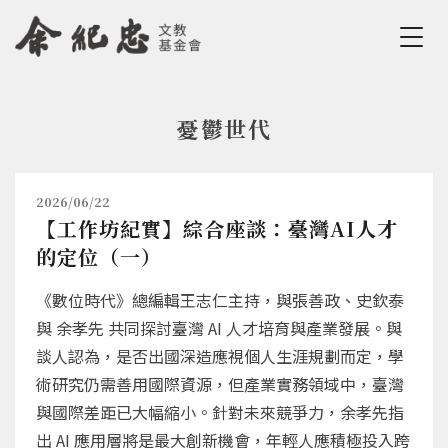
Jump to Main content
Jump to Navigation
憂鬱世代
您在這裡
2026/06/22
【工作坊紀實】綜合座談：臺灣AI人才
的定位（一）
《數位時代》總編輯王志仁主持，與張善政、史欽泰
與 余孝先 共同探討臺灣 AI 人才培育與產業發展。與
談人認為，是否出國深造應視個人生涯規劃而定，學
術研究仍需善用國際資源，但產業實務領域中，臺灣
與國際差距已大幅縮小。針對未來競爭力，余孝先指
出 AI 應用層將是最大創新機會，年輕人應積極投入跨