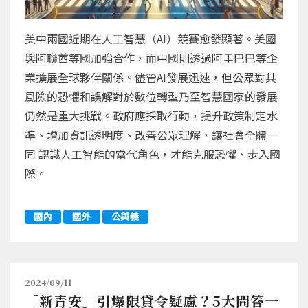
美中兩國近期在人工智慧（AI）競賽愈發顯著。美國
與阿聯酋等國加強合作，而中國則透過阿里巴巴等企
業擴展全球夥伴關係。儘管AI發展迅速，但公眾對其
風險的恐懼和誤解對於數位轉型乃至智慧國家的發展
仍然是重大挑戰。政府應採取行動，提升政策制定水
準、增加資訊透明度、改善公眾理解，讓社會全體一
同 認識人工智能的當代角色，才能克服恐懼、步入國
際。
國內
國外
公與義
2024/09/11
「新青安」引爆限貸令疑慮？5大問答一