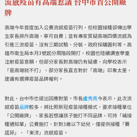
流感疫苗有高端惹議 台中市首公開廠
牌
高端今年首度加入公費流感疫苗行列，但校園接種卻傳出學
生家長排斥高端，寧可自費；並有專家質疑高端四價流感為
引進三流疫苗、沒有三期試驗、分裝、政府採購圖利等。高
雄市衛生局本月3號起分兩階段開打，校園也陸續調查學童
注射疫苗意願，但部分家長對高端仍有疑慮，向學校表示
「是高端就不打」，部分家長直言對於「高端」印象太差，
建議有選擇疫苗品牌權利。
對此，台中市也提出因應對策。市長
盧秀燕
今表示，此次流
感疫苗
品牌
較多，將比照新冠疫苗接種模式，要求接種單位
「公開廠牌」、家長若想讓孩子施打不同品牌，可持「補接
種通知單」公費施打、針對3歲以下幼兒，僅提供接種「賽
諾菲」、「東洋」流感疫苗。