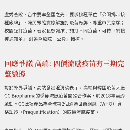
盧秀燕說，台中要率全國之先，要求接種單位「公開揭示接
種廠牌」，讓民眾確實瞭解施打疫苗廠牌，尊重市民意願；
校園配打疫苗，若家長想讓孩子施打不同疫苗，可持「補接
種通知單」 到各醫療院「公費」接種。
回應爭議 高端: 四價流感疫苗有三期完
整數據
對於外界爭議，高端發出澄清稿表示，高端與韓國疫苗大廠
GC Biopharma的季節流感疫苗開發合作案，於2018年簽約
啟動。GC此項產品為全球第2個通過世衛組織（WHO）資
格認證（Prequalification）的四價流感疫苗。