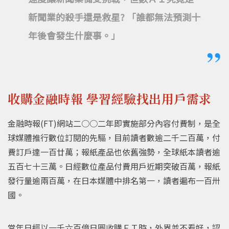
新聞業的殺手還是救星? 「誰都無法預測十
年後會發生什麼事。」
收購金融時報 學習經驗找出用戶需求
金融時報(FT)網站二○○二年即實施部分內容付費制，是全
球媒體推行數位訂閱的先驅，目前讀者數逾二千二百萬，付
費訂戶達一百廿萬；報紙產品也依舊強勢，全球紙本讀者逾
五百七十三萬。日經數位產品付費用戶近期突破百萬，報紙
發行量逾兩百萬，在日本媒體中排名第一，讀者遍布一百卅
國。
當年日經以一千六百億日圓收購ＦＴ時，外界並不看好，認