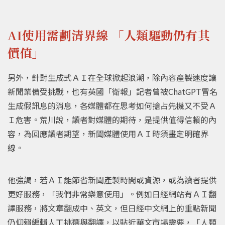
AI使用需劃清界線 「人類驅動仍有其
價值」
另外，針對生成式ＡＩ在全球掀起浪潮，除內容產製速度讓
新聞業備受挑戰，也有英國「衛報」記者曾被ChatGPT冒名
生成假訊息的消息，各媒體都在思考如何搶占先機又不受Ａ
Ｉ危害。荒川說，讀者對媒體的期待，是提供值得信賴的內
容，為回應讀者期望，新聞媒體使用ＡＩ時須畫定明確界
線。
他強調，若ＡＩ能節省新聞產製時間或資源，或為讀者提供
更好服務，「我們非常樂意使用」。例如日經網站有ＡＩ翻
譯服務，將文章翻成中、英文，但日經中文網上的重點新聞
仍仰賴編輯人工挑選與翻譯，以貼近華文市場需要，「人類