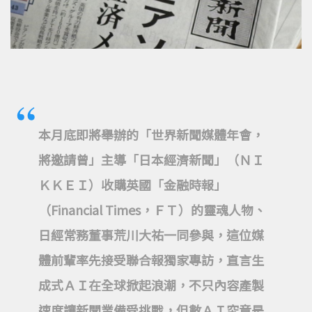
本月底即將舉辦的「世界新聞媒體年會，
將邀請曾」主導「日本經濟新聞」（ＮＩ
ＫＫＥＩ）收購英國「金融時報」
（Financial Times，ＦＴ）的靈魂人物、
日經常務董事荒川大祐一同參與，這位媒
體前輩率先接受聯合報獨家專訪，直言生
成式ＡＩ在全球掀起浪潮，不只內容產製
速度讓新聞業備受挑戰，但數ＡＩ究竟是