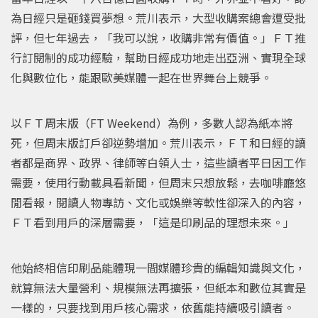
為日經只是砸錢買夢想。荒川表示，大型收購案總會遭受批
評，但七年過去，「我可以說，收購非常有價值。」ＦＴ推
行訂閱制的成功經驗，幫助日經成功地走出亞洲、實現全球
化與數位化，能跟歐美媒體一起在世界舞台上競爭。
以ＦＴ周末版（FT Weekend）為例，多數人認為紙本將
死，但周末版訂戶卻逆勢增加。荒川表示，ＦＴ和日經的讀
者都是商界、政界、律師等白領人士，這些讀者平日因工作
需要，使用行動載具看新聞，但周末只想放鬆，去咖啡廳悠
閒看報，閱讀人物專訪、文化或娛樂等軟性卻深入的內容，
ＦＴ看到用戶的深層需要，「這是印刷品的理想未來。」
他始終相信印刷品能體現一間媒體珍貴的編輯知識與文化，
就算無法大量營利、規模無法再擴張，但紙本和數位其實是
一樣的，只要找到用戶核心需求，依舊能持續吸引讀者。