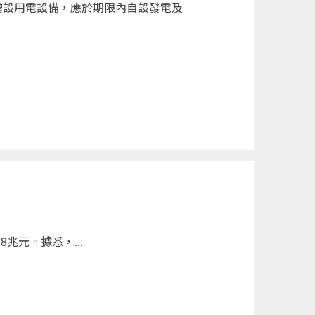
增設用電設備，應於期限內自設發電及
兆元。據悉，...