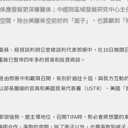
係應發展更深層關係；中經院區域發展研究中心主
空間，除台美關係空前好的「面子」，也要顧到「
委員、經貿談判辦公室總談判代表鄧振中，在10日晚間
議，重啟已暫停四年多的貿易和投資商談。
是由鄧振中和戴琪召開，有別於過往十屆，與我方互動
以部長層級的官員和美國貿易代表署（USTR）、美國
都很強勢、居主導地位，召開TIFA時，勢必會將想要的
美國合作、爭取的空間，除了面子以外，也要爭取到裡子