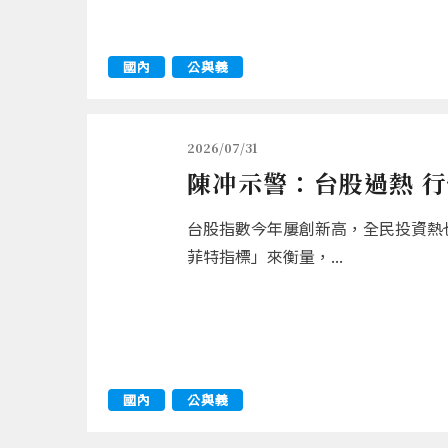
國內
公與義
2026/07/31
陳冲示警：台股過熱 
台股指數今年屢創新高，全民投資熱
菲特指標」來衡量，...
國內
公與義