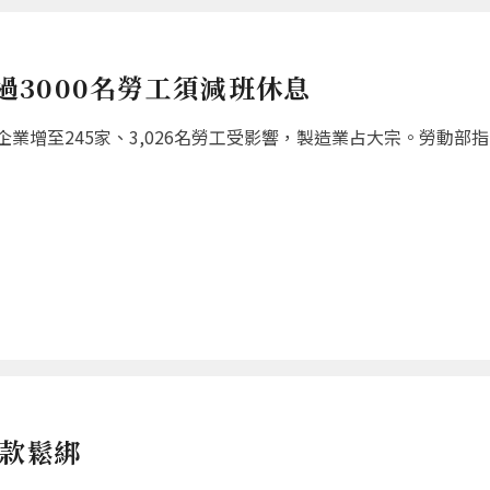
超過3000名勞工須減班休息
增至245家、3,026名勞工受影響，製造業占大宗。勞動部指出
條款鬆綁