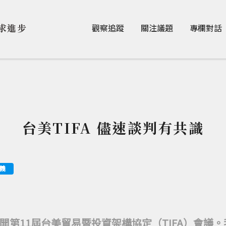
Jump to Main content
Jump to Navigation
求進步
觀察追蹤
關注議題
專欄對話
台美TIFA 儘速談判有共識
義
開第11屆台美貿易暨投資架構協定（TIFA）會議