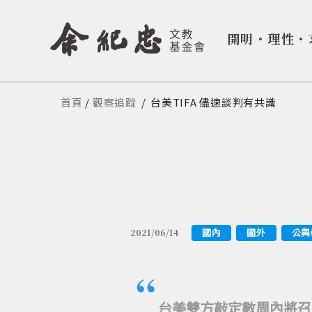
開明
・
理性
・
您在這裡
首頁
/
觀察追蹤
/
台美TIFA 儘速談判有共識
國內
國外
公與
2021/06/14
台美雙方敲定數周內將召