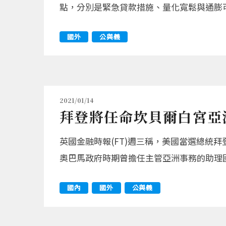
點，分別是緊急貸款措施、量化寬鬆與通膨
國外
公與義
2021/01/14
拜登將任命坎貝爾白宮亞
英國金融時報(FT)週三稱，美國當選總統拜登
奧巴馬政府時期曾擔任主管亞洲事務的助理
國內
國外
公與義