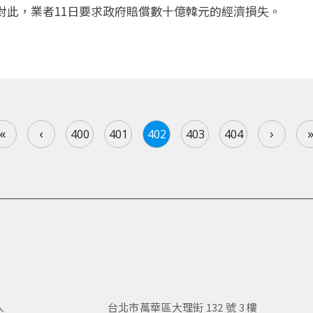
對此，業者11日要求政府賠償數十億韓元的經濟損失。
«
‹
›
400
401
402
403
404
人
台北市萬華區大理街 132 號 3 樓