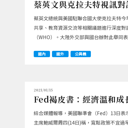
蔡英文與克拉夫特視訊對
蔡英文總統與美國駐聯合國大使克拉夫特今
共享、教育資源交流等相關議題進行深度對
（WHO）。大陸外交部與國台辦對此舉同
國內
國外
公與義
2021/01/15
Fed褐皮書：經濟溫和成
綜合媒體報導，美國聯準會（Fed）13日
主席鮑威爾周四(14日)稱，寬鬆政策不宜