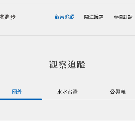
Jump to Main content
Jump to Navigation
求進步
觀察追蹤
關注議題
專欄對話
觀察追蹤
國外
水水台灣
公與義