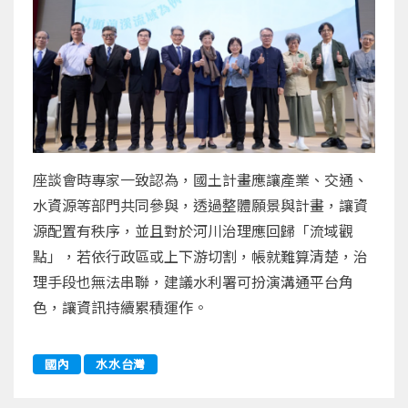
座談會時專家一致認為，國土計畫應讓產業、交通、
水資源等部門共同參與，透過整體願景與計畫，讓資
源配置有秩序，並且對於河川治理應回歸「流域觀
點」，若依行政區或上下游切割，帳就難算清楚，治
理手段也無法串聯，建議水利署可扮演溝通平台角
色，讓資訊持續累積運作。
國內
水水台灣