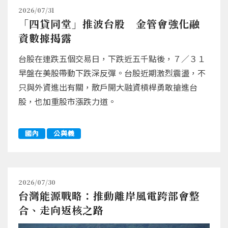
2026/07/31
「四貸同堂」推波台股 金管會強化融
資數據揭露
台股在連跌五個交易日，下跌近五千點後，７／３１
早盤在美股帶動下跌深反彈。台股近期激烈震盪，不
只與外資進出有關，散戶開大融資槓桿勇敢搶進台
股，也加重股市漲跌力道。
國內
公與義
2026/07/30
台灣能源戰略：推動離岸風電跨部會整
合、走向返核之路