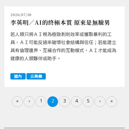
2026/07/30
李英明／AI的終極本質 原來是無臉男
若人類只將ＡＩ視為極致剝削效率或獲取暴利的工
具，ＡＩ可能反過來破壞社會結構與信任；若能建立
具有倫理邊界、互補合作的互動模式，ＡＩ才能成為
健康的人類夥伴或助手。
國內
公與義
«
‹
1
2
3
4
5
›
»