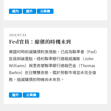
國內
國外
公與義
2021/07/14
Fed官員：縮債的時機未到
美國何時削減購債刺激措施，已成為聯準會（Fed）
官員辯論重點。紐約聯準銀行總裁威廉斯（John
Williams）與里奇蒙聯準銀行總裁巴金（Thomas
Barkin）近日雙雙表態，鑑於勞動市場並未完全復
甦，縮減購債的時機尚未來到。
國外
公與義