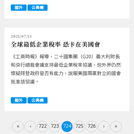
國外
公與義
2021/07/13
全球最低企業稅率 恐卡在美國會
《工商時報》報導，二十國集團（G20）義大利財長
和央行總裁會議支持最低企業稅率協議，但外界仍然
懷疑拜登政府是否有能力，說服美國兩黨對立的國會
批准該協議。
國外
公與義
«
‹
722
723
724
725
726
›
»