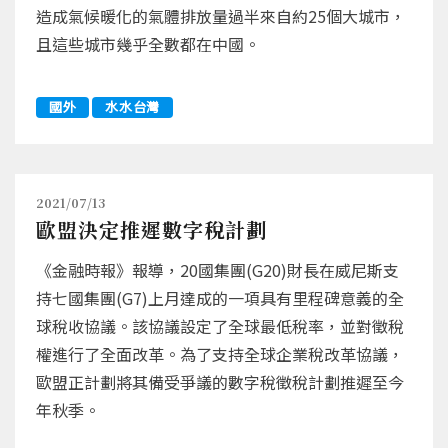
造成氣候暖化的氣體排放量過半來自約25個大城市，
且這些城市幾乎全數都在中國。
國外
水水台灣
2021/07/13
歐盟決定推遲數字稅計劃
《金融時報》報導，20國集團(G20)財長在威尼斯支
持七國集團(G7)上月達成的一項具有里程碑意義的全
球稅收協議。該協議設定了全球最低稅率，並對徵稅
權進行了全面改革。為了支持全球企業稅改革協議，
歐盟正計劃將其備受爭議的數字稅徵稅計劃推遲至今
年秋季。