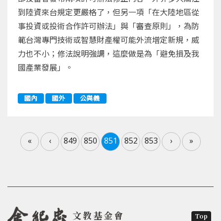
到陸資來台規定更嚴格了，但另一項「在大陸地區從
事投資或投術合作許可辦法」與「審查原則」，為防
範台灣專門技術或智慧財產權可能外流增定新規，威
力也不小；修法說明強調，這麼做是為「避免損及我
國產業發展」。
國內
國外
公與義
«
‹
849
850
851
852
853
›
»
文教基金會
Top