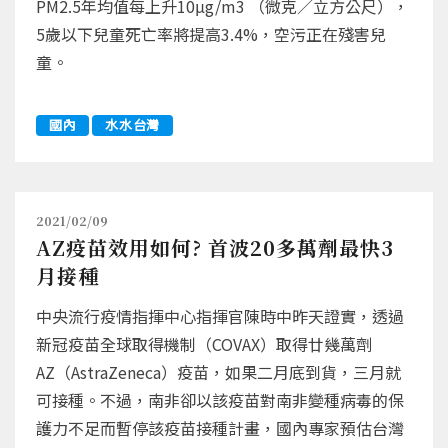
PM2.5年均值每上升10μg/m3 （微克／立方公尺），
5歲以下兒童死亡率將提高3.4%，空污正在殘害兒
童。
國內
水水台灣
2021/02/09
AZ疫苗效用如何? 首波20多萬劑最快3
月接種
中央流行疫情指揮中心指揮官陳時中昨天證實，透過
新冠疫苗全球取得機制（COVAX）取得廿幾萬劑
AZ（AstraZeneca）疫苗，如果二月底到貨，三月就
可接種。不過，南非卻以該疫苗對南非變種病毒的保
護力不足而暫停該疫苗接種計畫，國內專家預估台灣