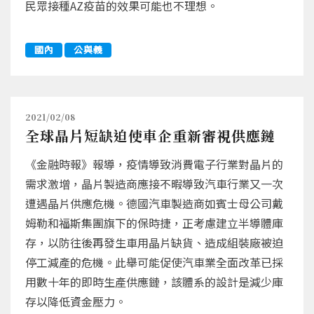
民眾接種AZ疫苗的效果可能也不理想。
國內
公與義
2021/02/08
全球晶片短缺迫使車企重新審視供應鏈
《金融時報》報導，疫情導致消費電子行業對晶片的
需求激增，晶片製造商應接不暇導致汽車行業又一次
遭遇晶片供應危機。德國汽車製造商如賓士母公司戴
姆勒和福斯集團旗下的保時捷，正考慮建立半導體庫
存，以防往後再發生車用晶片缺貨、造成組裝廠被迫
停工減產的危機。此舉可能促使汽車業全面改革已採
用數十年的即時生產供應鏈，該體系的設計是減少庫
存以降低資金壓力。