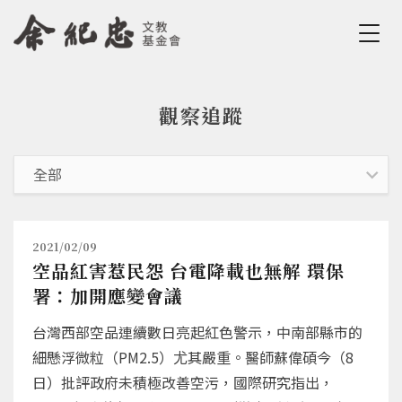
Jump to Main content
Jump to Navigation
觀察追蹤
您在這裡
2021/02/09
空品紅害惹民怨 台電降載也無解 環保
署：加開應變會議
台灣西部空品連續數日亮起紅色警示，中南部縣市的
細懸浮微粒（PM2.5）尤其嚴重。醫師蘇偉碩今（8
日）批評政府未積極改善空污，國際研究指出，