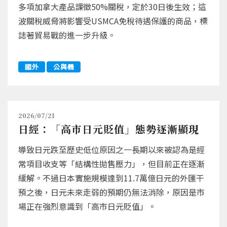
多項加拿大產品課徵50%關稅，定於30日後生效；這
波關稅威脅將影響受USMCA免稅待遇保護的商品，標
誌著貿易戰的進一步升級。
國外
公與義
2026/07/21
日經：「高市日元貶值」態勢逐漸顯現
導致日元跌至歷史低位原因之一長期以來被認為是經
常項目收支等「結構性拋售壓力」，但目前正在逐漸
緩解。不過日本實施規模達到11.7萬億日元的外匯干
預之後，日元未來走弱的預期仍無法消除，原因是市
場正在強烈意識到「高市日元貶值」。