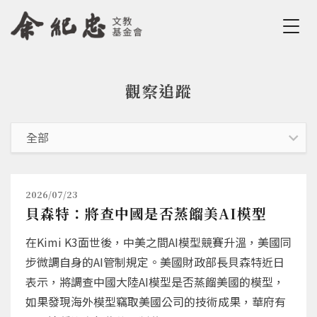
Jump to Main content
Jump to Navigation
觀察追蹤
您在這裡
2026/07/23
貝森特：將查中國是否蒸餾美AI模型
在Kimi K3面世後，中美之間AI模型競賽升溫，美國同
步微調自身的AI管制規定。美國財政部長貝森特近日
表示，將調查中國大陸AI模型是否蒸餾美國的模型，
如果發現海外模型竊取美國公司的技術成果，華府有